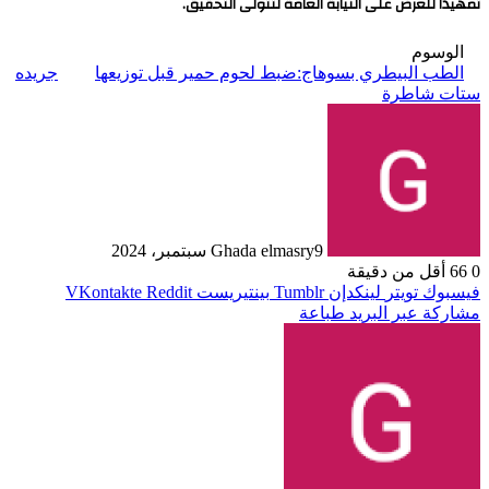
تمهيدًا للعرض على النيابة العامة لتتولى التحقيق.
الوسوم
الطب البيطري بسوهاج:ضبط لحوم حمير قبل توزيعها
جريده
ستات شاطرة
9 سبتمبر، 2024
Ghada elmasry
0
66
أقل من دقيقة
فيسبوك
تويتر
لينكدإن
بينتيريست
مشاركة عبر البريد
طباعة