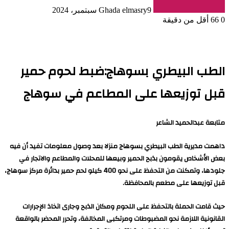
9 سبتمبر، 2024
Ghada elmasry
0
66
أقل من دقيقة
الطب البيطري بسوهاج:ضبط لحوم حمير
قبل توزيعها على المطاعم في سوهاج
متابعة عبدالحميد الشاعر
داهمت مديرية الطب البيطري بسوهاج منزلا بعد وصول معلومات تفيد أن فيه
بعض الأشخاص يقومون بذبح الحمير وبيعها للمحلات والمطاعم والاتجار في
جلودها، وتمكنت من التحفظ على نحو 400 كيلو لحم حمير بدائرة مركز سوهاج،
قبل توزيعها على مطعم بالمحافظة.
حيث قامت الحملة بالتحفظ على اللحوم ومكان الذبح وجارى اتخاذ الإجرارات
القانونية اللازمة نحو المضبوطات ومرتكبى المخالفة، وتحرر المحضر بالواقعة