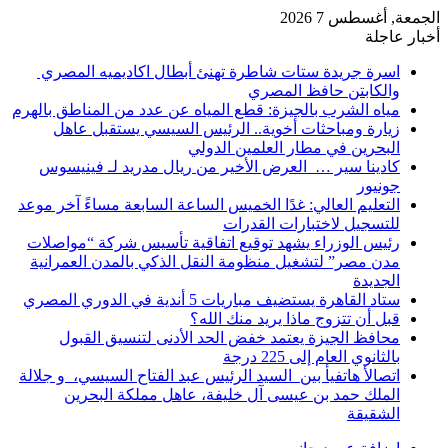
الجمعة, أغسطس 7 2026
أخبار عاجلة
اسرة جريدة ستات شاطرة تهنئ أبطال اكاديميه المصري
والكابتن حافظ المصري
مياه الشرب بالجيزة: قطع المياه عن عدد من المناطق بالهرم
زيارة ومباحثات أخوية.. الرئيس السيسي يستقبل عاهل
البحرين في مطار العلمين الدولي
كادينا سير … العرض الأخير من ريال مدريد لـ فينيسوس
جونيور
التعليم العالي: غدًا الخميس الساعة السابعة مساءً آخر موعد
للتسجيل لاختبارات القدرات
رئيس الوزراء يشهد توقيع اتفاقية تأسيس شركة “مواصلات
مدن مصر” لتشغيل منظومة النقل الذكي بالمدن العمرانية
الجديدة
ستاد القاهرة يستضيف مباريات 5 أندية في الدوري المصري
قبل أن تتزوج ماذا يريد منك الله؟
محافظ الجيزة يعتمد خفض الحد الأدنى لتنسيق القبول
بالثانوي العام إلى 225 درجة
اتصالأ هاتفيأ بين السيد الرئيس عبد الفتاح السيسي، و جلالة
الملك حمد بن عيسى آل خليفة، عاهل مملكة البحرين
الشقيقة