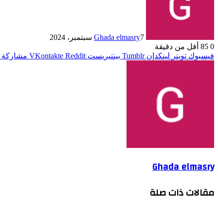
7 سبتمبر، 2024
Ghada elmasry
0
85
أقل من دقيقة
فيسبوك
تويتر
لينكدإن
بينتيريست
مشاركة ع
Ghada elmasry
مقالات ذات صلة