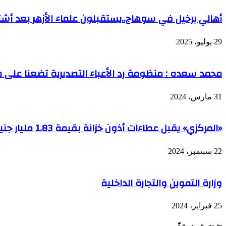
أهالي برخيل في سوهاج..يستقبلون علماء الأزهر بعد أشتع
29 يوليو، 2025
محمد سعده : منظومة رد الأعباء التصديرية تضعنا على طريق الـ 100 مليار دو
31 مارس، 2024
«المركزي» يقبل عطاءات أذون خزانة بقيمة 1.83 مليار جنيه وفائدة 26.98% لمدة 273 يوم
22 سبتمبر، 2024
وزارة التموين والتجارة الداخلية
25 فبراير، 2024