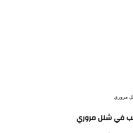
لل مروري
بب في شلل مروري