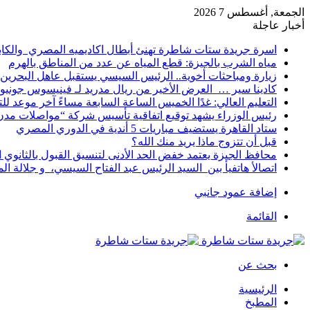
الجمعة, أغسطس 7 2026
أخبار عاجلة
اسرة جريدة ستات شاطرة تهنئ أبطال اكاديميه المصري والكا
مياه الشرب بالجيزة: قطع المياه عن عدد من المناطق بالهرم
زيارة ومباحثات أخوية.. الرئيس السيسي يستقبل عاهل البحرين 
كادينا سير … العرض الأخير من ريال مدريد لـ فينيسوس جونيو
التعليم العالي: غدًا الخميس الساعة السابعة مساءً آخر موعد ل
رئيس الوزراء يشهد توقيع اتفاقية تأسيس شركة “مواصلات مدن 
ستاد القاهرة يستضيف مباريات 5 أندية في الدوري المصري
قبل أن تتزوج ماذا يريد منك الله؟
محافظ الجيزة يعتمد خفض الحد الأدنى لتنسيق القبول بالثانوي العام إلى
اتصالأ هاتفيأ بين السيد الرئيس عبد الفتاح السيسي، و جلالة 
إضافة عمود جانبي
القائمة
بحث عن
الرئيسية
المطبخ