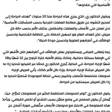
الأساسية التي فقدوها.”
ويقول الدكتور ري، الذي يجري هذه الجراحة منذ 10 سنوات “تهدف الجراحة إلى
تصحيح التشوه عن طريق معالجة العضلات الفردية بحسب المشكلات الأساسية”.
نحن نعمل على الأعصاب والعضلات والمفاصل. يختلف الأمر بحسب حالة كل
مريض، لكن الهدف العام هو تسهيل الحفاظ على النظافة الشخصية وتحسين
الوظائف في أطرافهم العلوية وتحسين جودة الحياة”.
ربما يتعافى المرضى ويستعيدون بعض الوظائف في أطرافهم خلال الأشهر التي
تلي الإصابة بسكتة دماغية، ولذلك ينتظر الأطباء فترة تتراوح بين 12 شهرًا و18
شهرًا لإجراء الجراحة. في البداية، يُجري الدكتور ري فحصًا عبر الفيديو لتحديد إذا ما
كان المريض مرشحًا لإجراء الجراحة. وإذا كان الأمر كذلك، يأتي المريض لإجراء
فحوصات متخصصة للأعصاب وتقييم رسمي للحالة الموجودة شخصيًا لتحديد ما
إذا كان المريض سيستفيد من الجراحة.
يقول الدكتور ري “توفر الفحوصات المنتظمة الكثير من المعلومات للجرّاح. حيث
يُمكن أن يكون المفصل في وضع معيّن بسبب التشنج أو تقلص انقباضي، وبأخذ
هذه المعلومة في الاعتبار مع فحوصات الأعصاب ستُعطى صورة أشمل عن
طريقة عمل العضلات والأعصاب مما يسبب التشوه أو الخلل الوظيفي”.