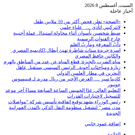
السبت, أغسطس 8 2026
أخبار عاجلة
«الصحة» تعلن فحص أكثر من 10 ملايين طفل
لاتتركيني اتأذى … علياء حلمي
ضبط شخصين بأسوان أثناء محاولة استبدال عملة أجنبية
خارج القنوات الرسمية
دأبُ المعرفةِ ومآربُ العلمِ
اسرة جريدة ستات شاطرة تهنئ أبطال اكاديميه المصري
والكابتن حافظ المصري
مياه الشرب بالجيزة: قطع المياه عن عدد من المناطق بالهرم
زيارة ومباحثات أخوية.. الرئيس السيسي يستقبل عاهل
البحرين في مطار العلمين الدولي
كادينا سير … العرض الأخير من ريال مدريد لـ فينيسوس
جونيور
التعليم العالي: غدًا الخميس الساعة السابعة مساءً آخر موعد
للتسجيل لاختبارات القدرات
رئيس الوزراء يشهد توقيع اتفاقية تأسيس شركة “مواصلات
مدن مصر” لتشغيل منظومة النقل الذكي بالمدن العمرانية
الجديدة
إضافة عمود جانبي
القائمة