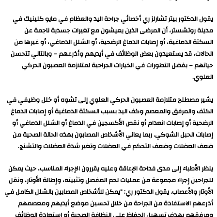
يقول الدكتور بيتر تشارلز ري أخصائي جراحة اليد والعظام في مايو كلينيك في
مدينة روتشستر، أن المرضى الذين يعيشون مع تغيرات جسدية ناجمة عن
السكتة الدماغية، أو إصابات الدماغ الرضحية، أو الشلل الدماغي، أو غيرها من
الحالات، قد يستعيدون بعض الوظائف في أيديهم وأذرعهم – وبالتالي تتحسن
حياتهم – بفضل التطورات في الخيارات الجراحية لمتلازمة العصبون الحركي
العلوي.
يشير مصطلح متلازمة العصبون الحركي العلوي إلى تشوه أو خلل وظيفي في
الكتف والمرفق والمعصم وكف اليد بسبب السكتة الدماغية أو إصابات الدماغ
الرضحية أو إصابات انعدام أو نقص الأكسجين في الدماغ أو الشلل الدماغي أو
إصابات الحبل الشوكي. ربما يعاني الأشخاص المصابون بهذه الحالة الصحية من
ضعف العضلات وضعف التحكم في العضلات وتغير شدة العضلات والتشنج.
ينظر الأطباء إلى مدى فداحة الإعاقة وعليه يقررون الإجراء المناسب، حيث يمكن
للجراحين إجراء مجموعة من عمليات لحم المفصل وتثبيته، وإطالة الأوتار، ونقل
الأوتار والأعصاب. يقول الدكتور ري: “يمكن للأشخاص المصابين بالشلل الكامل في
أذرعهم الاستفادة من الجراحة من خلال تحسين موضع أيديهم ومعصمهم
ومرفقهم بهدف تسهيل الحفاظ على النظافة الصحية أو استعادة الوظائف