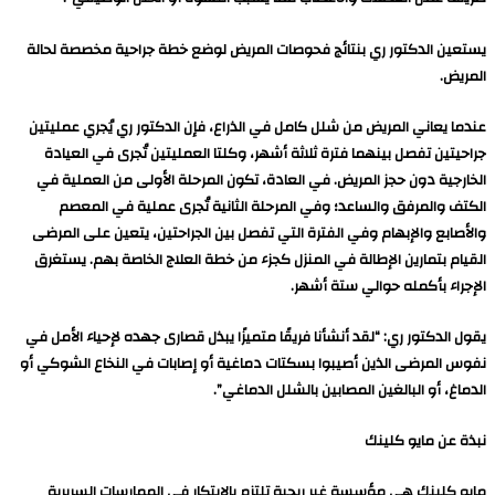
يستعين الدكتور ري بنتائج فحوصات المريض لوضع خطة جراحية مخصصة لحالة
المريض.
عندما يعاني المريض من شلل كامل في الذراع، فإن الدكتور ري يُجري عمليتين
جراحيتين تفصل بينهما فترة ثلاثة أشهر، وكلتا العمليتين تُجرى في العيادة
الخارجية دون حجز المريض. في العادة، تكون المرحلة الأولى من العملية في
الكتف والمرفق والساعد؛ وفي المرحلة الثانية تُجرى عملية في المعصم
والأصابع والإبهام وفي الفترة التي تفصل بين الجراحتين، يتعين على المرضى
القيام بتمارين الإطالة في المنزل كجزء من خطة العلاج الخاصة بهم. يستغرق
الإجراء بأكمله حوالي ستة أشهر.
يقول الدكتور ري: “لقد أنشأنا فريقًا متميزًا يبذل قصارى جهده لإحياء الأمل في
نفوس المرضى الذين أصيبوا بسكتات دماغية أو إصابات في النخاع الشوكي أو
الدماغ، أو البالغين المصابين بالشلل الدماغي”.
نبذة عن مايو كلينك
مايو كلينك هي مؤسسة غير ربحية تلتزم بالابتكار في الممارسات السريرية