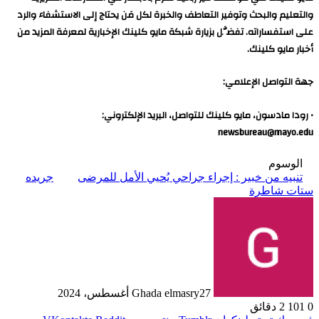
والتعليم والبحث وتوفير التعاطف والخبرة لكل مَن يحتاج إلى الاستشفاء والرد
على استفساراته. تفضَّل بزيارة شبكة مايو كلينك الإخبارية لمعرفة المزيد من
أخبار مايو كلينك.
جهة التواصل الإعلامي:
• رودا مادسون، مايو كلينك للتواصل، البريد الإلكتروني:
newsbureau@mayo.edu
الوسوم
تنبيه من خبير : إجراء جراحي يُحيي الأمل للمرضى
جريده
ستات شاطرة
27 أغسطس، 2024
Ghada elmasry
0
101
2 دقائق