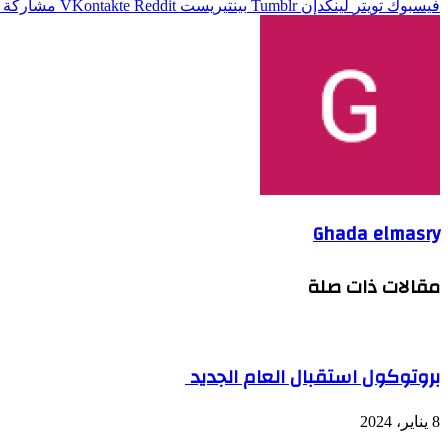
فيسبوك
تويتر
لينكدإن
بينتيريست
مشاركة ع
Ghada elmasry
مقالات ذات صلة
بروتوكول استقبال العام الجديد
8 يناير، 2024