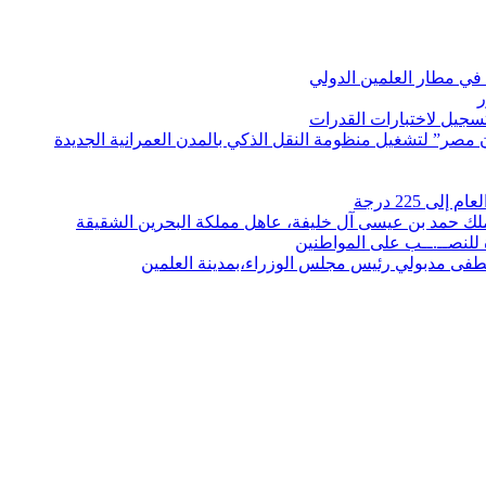
في مطار العلمين الدولي
ر
لتسجيل لاختبارات القدرات
مصر” لتشغيل منظومة النقل الذكي بالمدن العمرانية الجديدة
 225 درجة
الملك حمد بن عيسى آل خليفة، عاهل مملكة البحرين الشقيقة
لنصــ.ــب على المواطنين
صطفى مدبولي رئيس مجلس الوزراء،بمدينة العلمين