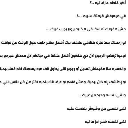
أكبر غلطه عارف ليه …؟
الي ميعرفش قيمتك سيبه .. ..!
مش هقولك تمسك فى لا خليه يروح يجرب غيرك ….
لو رجعلك بعد فترة هتلاقي علاقته بيك أفضل بكتير خايف طول الوقت من فراقك ..
اوعوا ترفضوا الرجوع لان دي هتكون أفضل علاقة في حياتكم لان محدش هيرجع بعد 
والخسره هنا مفيهاش تعديل أو رجوع تانى يحاول الف مره يسعدك لانه فعلا بيحبك
او إكتشف إنه كان بيحبك ومش فاهم او عرف انك بتحبه اكتر من كل الناس اللي حوا
ولقي نفسه وحيد من غيرك ..
لقى نفسى بين وشوش بتضحك عليه
لقى نفسه خسر اعز ما ليه