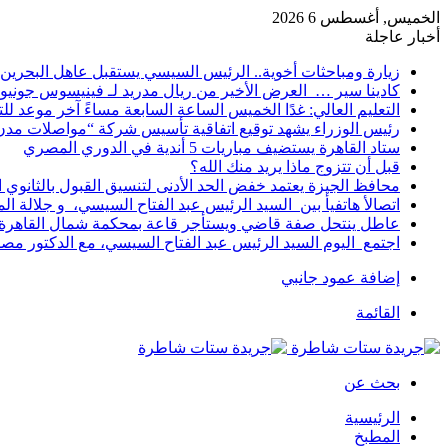
الخميس, أغسطس 6 2026
أخبار عاجلة
زيارة ومباحثات أخوية.. الرئيس السيسي يستقبل عاهل البحرين 
كادينا سير … العرض الأخير من ريال مدريد لـ فينيسوس جونيو
التعليم العالي: غدًا الخميس الساعة السابعة مساءً آخر موعد ل
رئيس الوزراء يشهد توقيع اتفاقية تأسيس شركة “مواصلات مدن 
ستاد القاهرة يستضيف مباريات 5 أندية في الدوري المصري
قبل أن تتزوج ماذا يريد منك الله؟
محافظ الجيزة يعتمد خفض الحد الأدنى لتنسيق القبول بالثانوي العام إلى
اتصالأ هاتفيأ بين السيد الرئيس عبد الفتاح السيسي، و جلالة 
عاطل ينتحل صفة قاضي ويستأجر قاعة بمحكمة شمال القاهرة ل
اجتمع اليوم السيد الرئيس عبد الفتاح السيسي، مع الدكتور م
إضافة عمود جانبي
القائمة
بحث عن
الرئيسية
المطبخ