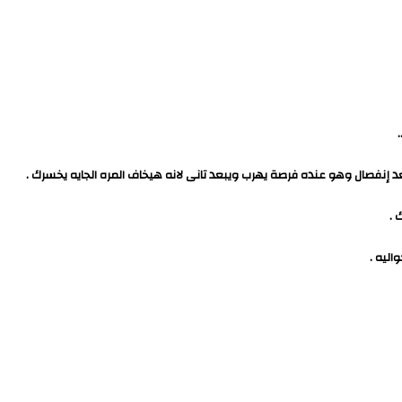
إنفصال وهو عنده فرصة يهرب ويبعد تانى لانه هيخاف المره الجايه يخسرك .
 .
ليه .