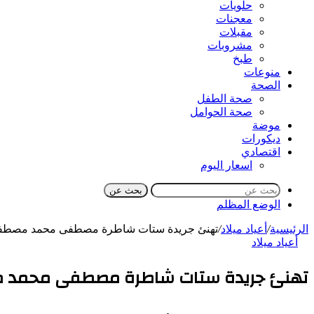
حلويات
معجنات
مقبلات
مشروبات
طبخ
منوعات
الصحة
صحة الطفل
صحة الحوامل
موضة
ديكورات
اقتصادي
اسعار اليوم
بحث عن
الوضع المظلم
الرئيسية
/
أعياد ميلاد
/
تهنئ جريدة ستات شاطرة مصطفى محمد مصطفى عب
أعياد ميلاد
تهنئ جريدة ستات شاطرة مصطفى محمد مص