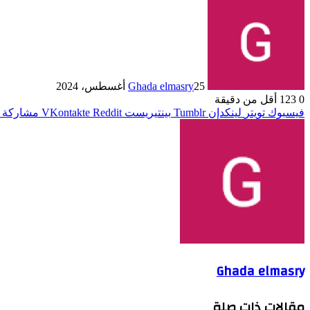
25 أغسطس، 2024
Ghada elmasry
0
123
أقل من دقيقة
فيسبوك
تويتر
لينكدإن
بينتيريست
مشاركة ع
Ghada elmasry
مقالات ذات صلة