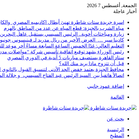
الجمعة, أغسطس 7 2026
أخبار عاجلة
اسرة جريدة ستات شاطرة تهنئ أبطال اكاديميه المصري والكا
مياه الشرب بالجيزة: قطع المياه عن عدد من المناطق بالهرم
زيارة ومباحثات أخوية.. الرئيس السيسي يستقبل عاهل البحرين 
كادينا سير … العرض الأخير من ريال مدريد لـ فينيسوس جونيو
التعليم العالي: غدًا الخميس الساعة السابعة مساءً آخر موعد ل
رئيس الوزراء يشهد توقيع اتفاقية تأسيس شركة “مواصلات مدن 
ستاد القاهرة يستضيف مباريات 5 أندية في الدوري المصري
قبل أن تتزوج ماذا يريد منك الله؟
محافظ الجيزة يعتمد خفض الحد الأدنى لتنسيق القبول بالثانوي العام إلى
اتصالأ هاتفيأ بين السيد الرئيس عبد الفتاح السيسي، و جلالة 
إضافة عمود جانبي
القائمة
بحث عن
الرئيسية
المطبخ