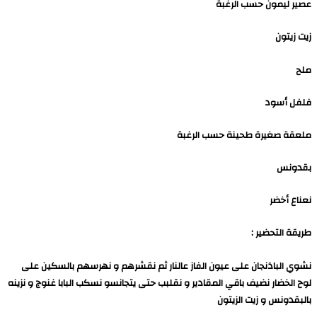
عصير ليمون حسب الرغبة
زيت زيتون
ملح
فلفل أسود
ملعقة صغيرة طحينة حسب الرغبة
بقدونس
نعناع أخضر
طريقة التحضير :
نشوي الباذنجان على عيون الفاز عالنار ثم نقشرهم و نهرسهم بالسكين على
لوح الخضار نضيف باقي المقادير و نقلبب حتى يتجانسو نسكب البابا غنوج و نزينه
بالبقدونس و زيت الزيتون