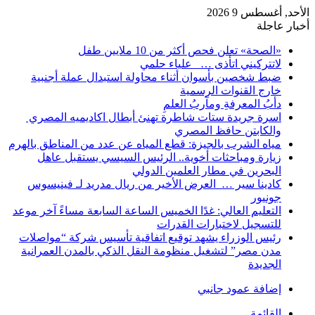
الأحد, أغسطس 9 2026
أخبار عاجلة
«الصحة» تعلن فحص أكثر من 10 ملايين طفل
لاتتركيني اتأذى … علياء حلمي
ضبط شخصين بأسوان أثناء محاولة استبدال عملة أجنبية
خارج القنوات الرسمية
دأبُ المعرفةِ ومآربُ العلمِ
اسرة جريدة ستات شاطرة تهنئ أبطال اكاديميه المصري
والكابتن حافظ المصري
مياه الشرب بالجيزة: قطع المياه عن عدد من المناطق بالهرم
زيارة ومباحثات أخوية.. الرئيس السيسي يستقبل عاهل
البحرين في مطار العلمين الدولي
كادينا سير … العرض الأخير من ريال مدريد لـ فينيسوس
جونيور
التعليم العالي: غدًا الخميس الساعة السابعة مساءً آخر موعد
للتسجيل لاختبارات القدرات
رئيس الوزراء يشهد توقيع اتفاقية تأسيس شركة “مواصلات
مدن مصر” لتشغيل منظومة النقل الذكي بالمدن العمرانية
الجديدة
إضافة عمود جانبي
القائمة