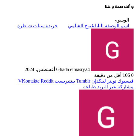
و ألف صحة و هنا
الوسوم
اسم الوصفة البابا غنوج الشامي
جريده ستات شاطرة
24 أغسطس، 2024
Ghada elmasry
0
106
أقل من دقيقة
فيسبوك
تويتر
لينكدإن
بينتيريست
مشاركة عبر البريد
طباعة