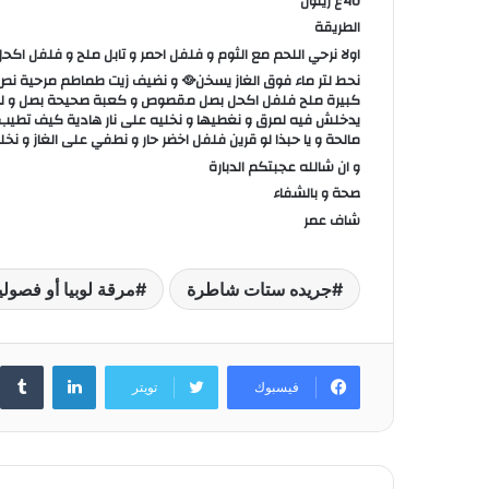
40غ زيتون
الطريقة
اولا نرحي اللحم مع الثوم و فلفل احمر و تابل ملح و فلفل اك
نحط لتر ماء فوق الغاز يسخن🥘 و نضيف زيت طماطم مرحية
كبيرة ملح فلفل اكحل بصل مقصوص و كعبة صحيحة بصل و لوبيا
يدخلش فيه لمرق و نغطيها و نخليه على نار هادية كيف تطيب ا
مالحة و يا حبذا لو قرين فلفل اخضر حار و نطفي على الغاز و ن
و ان شالله عجبتكم الدبارة
صحة و بالشفاء
شاف عمر
جريده ستات شاطرة
مرقة لوبيا أو فصوليا
لينكدإن
فيسبوك
تويتر