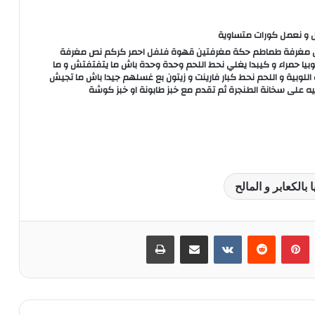
حل و نعمل كورات متساوية
 نص مغرفة طماطم حكة مغرفتين قهوة فلفل احمر كركم نص مغرفة
 حمراء و كيبدا يغلي نحط اللحم وحدة وحدة باش ما يتفتفتش و ما
للوبية و اللحم نحط كبار فارينت و زيتون بع غسلهم جيدا باش ما تجيش
خليه على سخانة الطنجرة ثم تقدم مع خبز طابونة او خبز كوشة
 بالكعابر و المالح
‏Tumblr
بينتيريست
‏Reddit
‏VKontakte
مشاركة عبر البريد
طباعة