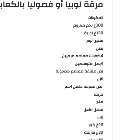
مرقة لوبيا أو فصوليا بالكعا
المكونات
300غ لحم مفروم
150غ لوبية
سنين ثوم
بصل
4كعبات طماطم مرحيين
4بصل متوسطين
نص مغرفة طماطم معجونة
تابل
نص مغرفة فلفل احمر
كركم
ملح
فلفل اكحل
زيت
20غ كبار
30غ فارينت