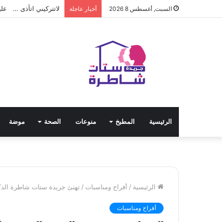
لاتتركيني اتأذى … علي
السبت, أغسطس 8 2026
أخبار عاجلة
الرئيسية
المطبخ
منوعات
الصحة
موضة
الرئيسية
/
أفراح ومناسبات
/
تهنئ جريدة ستات شاطرة الد
أفراح ومناسبات