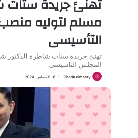
تهنئ جريدة ستات ش
مسلم لتوليه منصب
التأسيسى
تهنئ جريدة ستات شاطرة الدكتور ش
المجلس التأسيسى
Ghada elmasry
16 أغسطس، 2024