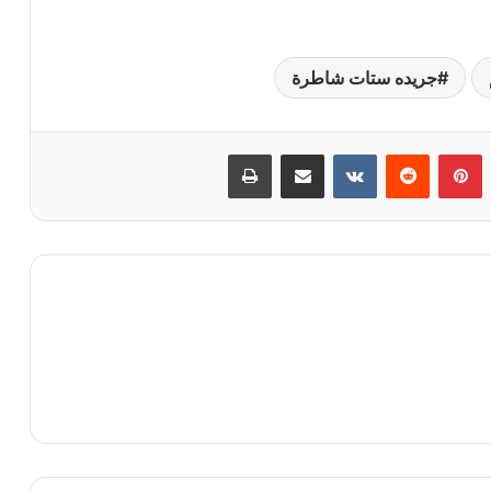
جريده ستات شاطرة
‏Tumblr
بينتيريست
‏Reddit
‏VKontakte
مشاركة عبر البريد
طباعة