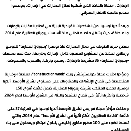
الإمارات، احتفالا بالقادة الذين شكلوا قطاع العقارات في الإمارات، ووضعوا
معايير عالمية للابتكار العمراني.
ويعد أندريا نوسيرا، من الشخصيات القيادية البارزة في قطاع العقارات بالإمارات
والمنطقة، حيث يشغل منصبه الحالي منذ تأسست ريبورتاج العقارية عام 2014.
بفضل خبرته الطويلة في مجال العقارات قاد نوسيرا “ريبورتاج العقارية” للتوسع
وإطلاق العديد من المشاريع المتميزة داخل الإمارات وخارجها، حيث تضم محفظة
«ريبورتاج العقارية» 35 مشروعا بالإمارات، ومصر، وتركيا، والمغرب والسعودية.
ومؤخرا اختارت مجلة كونستركشن ويك “construction week”، المنصة الإخبارية
المتخصصة في قطاع الإنشاءات والمقاولات على مستوى الشرق الأوسط، أندريا
نوسيرا، العضو المنتدب لشركة ريبورتاج العقارية، ضمن قائمة أقوى 150
شخصية وأكثرها تأثيرًا في قطاع التشييد والبناء في الشرق الأوسط لعام 2024.
وصنفت مؤخراً مجلة فوربس الشرق الأوسط أندريا نوسيرا في المرتبة 57 على
قائمة “القادة العقاريين الأكثر تأثيراً في الشرق الأوسط” لعام 2024، والتي
تسلط الضوء على 100 مطور عقاري إقليمي يتبنون الابتكار ويعملون على بناء
المستقبل.