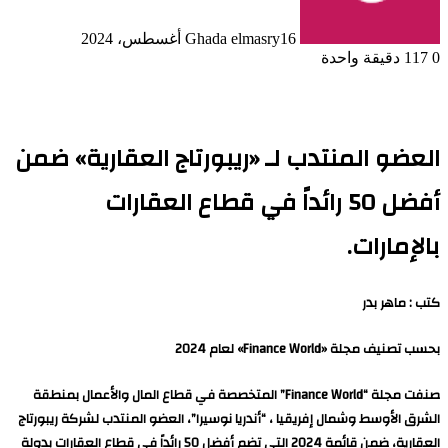
16 أغسطس، 2024
Ghada elmasry
0
117
دقيقة واحدة
العضو المنتدب لـ «ريبورتاج العقارية» ضمن
أفضل 50 رائداً في قطاع العقارات
بالإمارات.
كتب : ماهر بدر
بحسب تصنيف مجلة «Finance World» لعام 2024
صنفت مجلة “Finance World” المتخصصة في قطاع المال والأعمال بمنطقة
الشرق الأوسط وشمال إفريقيا ، “أندريا نوسيرا”، العضو المنتدب لشركة ريبورتاج
العقارية، ضمن قائمة 2024 التي تضم أفضل 50 رائداً في قطاع العقارات بدولة