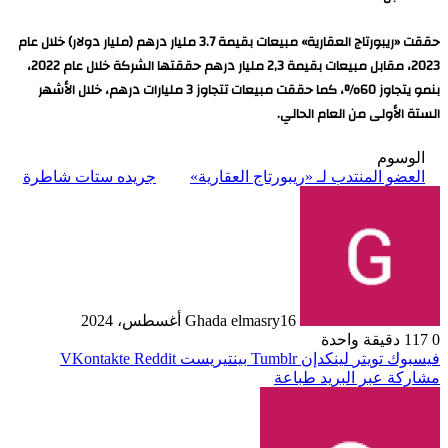
حققت «ريبورتاج العقارية» مبيعات بقيمة 3.7 مليار درهم (مليار دولار) خلال عام
2023، مقابل مبيعات بقيمة 2,3 مليار درهم حققتها الشركة خلال عام 2022،
بنمو يتجاوز 60%، كما حققت مبيعات تتجاوز 3 مليارات درهم، خلال الأشهر
الستة الأولى من العام الحالي.
الوسوم
العضو المنتدب لـ «ريبورتاج العقارية»
جريده ستات شاطرة
16 أغسطس، 2024
Ghada elmasry
0
117
دقيقة واحدة
فيسبوك
تويتر
لينكدإن
بينتيريست
مشاركة عبر البريد
طباعة