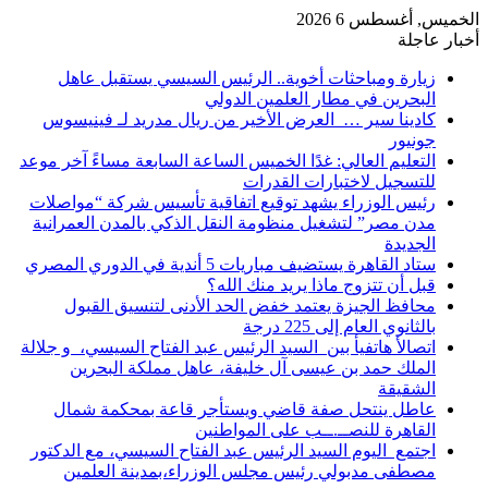
الخميس, أغسطس 6 2026
أخبار عاجلة
زيارة ومباحثات أخوية.. الرئيس السيسي يستقبل عاهل
البحرين في مطار العلمين الدولي
كادينا سير … العرض الأخير من ريال مدريد لـ فينيسوس
جونيور
التعليم العالي: غدًا الخميس الساعة السابعة مساءً آخر موعد
للتسجيل لاختبارات القدرات
رئيس الوزراء يشهد توقيع اتفاقية تأسيس شركة “مواصلات
مدن مصر” لتشغيل منظومة النقل الذكي بالمدن العمرانية
الجديدة
ستاد القاهرة يستضيف مباريات 5 أندية في الدوري المصري
قبل أن تتزوج ماذا يريد منك الله؟
محافظ الجيزة يعتمد خفض الحد الأدنى لتنسيق القبول
بالثانوي العام إلى 225 درجة
اتصالأ هاتفيأ بين السيد الرئيس عبد الفتاح السيسي، و جلالة
الملك حمد بن عيسى آل خليفة، عاهل مملكة البحرين
الشقيقة
عاطل ينتحل صفة قاضي ويستأجر قاعة بمحكمة شمال
القاهرة للنصــ.ــب على المواطنين
اجتمع اليوم السيد الرئيس عبد الفتاح السيسي، مع الدكتور
مصطفى مدبولي رئيس مجلس الوزراء،بمدينة العلمين