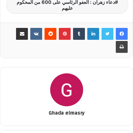
دعاء زهران : العفو الرئاسي على 600 من المحكوم
عليهم
لينكدإن
‏Tumblr
بينتيريست
‏Reddit
‏VKontakte
مشاركة عبر البريد
طباعة
Ghada elmasry