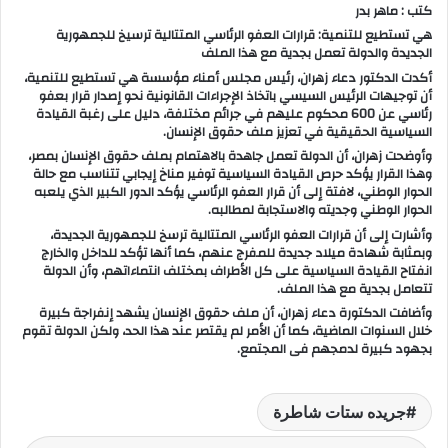
كتب : ماهر بدر
هي تستطيع للتنمية: قرارات العفو الرئاسي المتتالية ترسيخ للجمهورية
الجديدة والدولة تعمل بجدية مع هذا الملف
أكدت الدكتور دعاء زهران، رئيس مجلس أمناء مؤسسة هي تستطيع للتنمية،
أن توجيهات الرئيس السيسي باتخاذ الإجراءات القانونية نحو إصدار قرار بعفو
رئاسي عن 600 محكوم عليهم في جرائم مختلفة، دليل على رغبة القيادة
السياسية الحقيقية في تعزيز ملف حقوق الإنسان.
وأوضحت زهران، أن الدولة تعمل جاهدة بالاهتمام بملف حقوق الإنسان بمصر،
وهذا القرار يؤكد حرص القيادة السياسية توفير مناخ إيجابي تتناسب مع حالة
الحوار الوطني، لافتة إلى أن قرار العفو الرئاسي يؤكد الدور الكبير الذي يلعبه
الحوار الوطني وجديته والاستجابة لمطالبه.
وأشارت إلى أن قرارات العفو الرئاسي المتتالية ترسخ للجمهورية الجديدة،
وبمثابة شهادة ميلاد جديدة للمفرج عنهم، كما أنها تؤكد للداخل والخارج
انفتاح القيادة السياسية على كل الأطراف بمختلف انتماءاتهم، وأن الدولة
تتعامل بجدية مع هذا الملف.
وأضافت الدكتورة دعاء زهران، أن ملف حقوق الإنسان يشهد إنفراجة كبيرة
خلال السنوات الماضية، كما أن الأمر لم يقتصر عند هذا الحد، ولكن الدولة تقوم
بجهود كبيرة لدمجهم فى المجتمع.
جريده ستات شاطرة