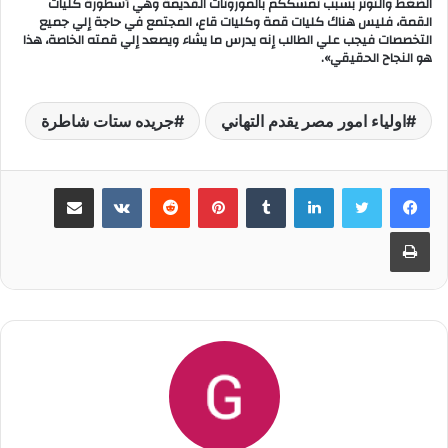
الضغط والتوتر بسبب تمسككم بالموروثات القديمة وهي أسطورة كليات
القمة، فليس هناك كليات قمة وكليات قاع، المجتمع في حاجة إلي جميع
التخصصات فيجب علي الطالب إنه يدرس ما يشاء ويصعد إلي قمته الخاصة، هذا
هو النجاح الحقيقي».
اولياء امور مصر يقدم التهاني
جريده ستات شاطرة
لينكدإن
‏Tumblr
بينتيريست
‏Reddit
‏VKontakte
مشاركة عبر البريد
طباعة