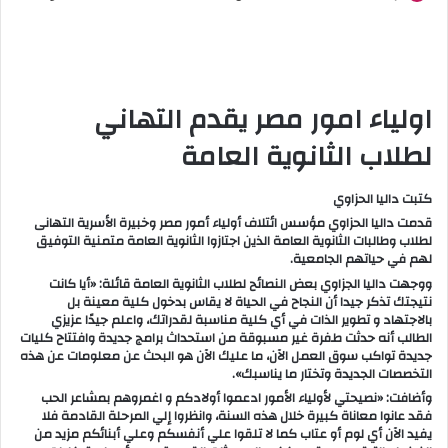
اولياء امور مصر يقدم التهاني
لطلاب الثانوية العامة
كتبت داليا الحزاوي
قدمت داليا الحزاوي مؤسس ائتلاف أولياء أمور مصر وخبيرة الأسرية التهانى
لطلاب وطالبات الثانوية العامة الذين اجتازوا الثانوية العامة متمنية التوفيق
لهم في حياتهم الجامعية.
ووجهت داليا الجزاوي بعض النصائح لطلاب الثانوية العامة قائلة: «أيا كانت
نتيجتك تذكر جيدا أن النجاح في الحياة لا يقاس بدخول كلية معينة بل
بالاجتهاد و تطوير الذات في أي كلية مناسبة لقدراتك، واعلم جيدًا عزيزي
الطالب أنه حدثت طفرة غير مسبوقة من استحداث برامج جديدة وافتتاح كليات
جديدة تواكب سوق العمل الآن، ما عليك الآن هو البحث عن معلومات عن هذه
التخصصات الجديدة وتختار ما يناسبك».
وأضافت: «نصيحتي لأولياء الأمور ادعموا أولادكم و اغمروهم بمشاعر الحب
فقد عانوا معاناة كبيرة خلال هذه السنة، وانظروا إلي المرحلة القادمة فلا
يفيد الآن أي لوم أو عتاب كما لا تلقوا علي أنفسكم وعلي أبنائكم مزيد من