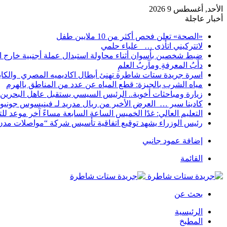
الأحد, أغسطس 9 2026
أخبار عاجلة
«الصحة» تعلن فحص أكثر من 10 ملايين طفل
لاتتركيني اتأذى … علياء حلمي
ضبط شخصين بأسوان أثناء محاولة استبدال عملة أجنبية خارج ا
دأبُ المعرفةِ ومآربُ العلمِ
اسرة جريدة ستات شاطرة تهنئ أبطال اكاديميه المصري والكا
مياه الشرب بالجيزة: قطع المياه عن عدد من المناطق بالهرم
زيارة ومباحثات أخوية.. الرئيس السيسي يستقبل عاهل البحرين 
كادينا سير … العرض الأخير من ريال مدريد لـ فينيسوس جونيو
التعليم العالي: غدًا الخميس الساعة السابعة مساءً آخر موعد ل
رئيس الوزراء يشهد توقيع اتفاقية تأسيس شركة “مواصلات مدن 
إضافة عمود جانبي
القائمة
بحث عن
الرئيسية
المطبخ