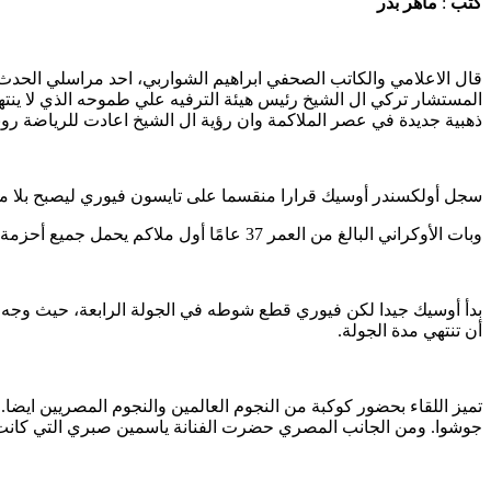
كتب
:
ماهر
بدر
قال الاعلامي والكاتب الصحفي ابراهيم الشواربي، احد مراسلي الحدث ا
المستشار تركي ال الشيخ رئيس هيئة الترفيه علي طموحه الذي لا ينتهي
ذهبية جديدة في عصر الملاكمة وان رؤية ال الشيخ اعادت للرياضة رون
سجل أولكسندر أوسيك قرارا منقسما على تايسون فيوري ليصبح بلا مناز
وبات الأوكراني البالغ من العمر 37 عامًا أول ملاكم يحمل جميع أحزمة الوزن الثقيل الأربعة الرئيسية في نفس الوقت وأول بطل بلا منازع منذ نهاية عهد لينوكس لويس في أبريل ٢٠٠٠
بدأ أوسيك جيدا لكن فيوري قطع شوطه في الجولة الرابعة، حيث وجه 
أن تنتهي مدة الجولة.
تميز اللقاء بحضور كوكبة من النجوم العالمين والنجوم المصريين ايضا.
جوشوا. ومن الجانب المصري حضرت الفنانة ياسمين صبري التي كانت تجل