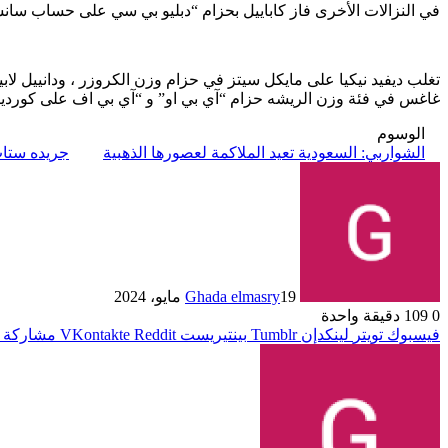
في النزالات الأخرى فاز كاباييل بحزام “دبليو بي سي على حساب سان
تغلب ديفيد نيكيا على مايكل سيتز في حزام وزن الكروزر ، ودانييل لا
غاغس في فئة وزن الريشه حزام “آي بي او” و “آي بي اف على كوردينا
الوسوم
الشواربي: السعودية تعيد الملاكمة لعصورها الذهبية
جريده ستا
19 مايو، 2024
Ghada elmasry
0
109
دقيقة واحدة
فيسبوك
تويتر
لينكدإن
بينتيريست
مشاركة ع