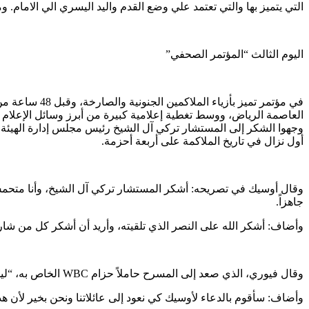
التي يتميز بها والتي تعتمد علي وضع القدم واليد اليسري الي الام
اليوم الثالث “المؤتمر الصحفي”
في مؤتمر تميز
العاصمة الرياض، ووسط تغطية إعلامية كبيرة من أبرز وسائل الإعلام 
أول نزال في تاريخ الملاكمة على أربعة أحزمة.
وقال أوسيك في تصريحه: أشكر المستشار تركي آل الشيخ، وأنا متحمس ج
جاهزاً.
وأضاف: أشكر الله على النصر الذي تلقيته، وأريد أن أشكر كل من
وقال فيوري، الذي صعد إلى المسرح حاملاً حزام WBC الخاص به، “ليس لدي ما أقوله باستثناء أنني مستعد لخوض معركة جيدة، إذا كان الأمر صعبًا أو سهلاً، في كلتا الحالتين سأكون جاهزًا.
وأضاف: سأقوم بالدعاء لأوسيك كي نعود إلى عائلاتنا ونحن بخير لأن هذا