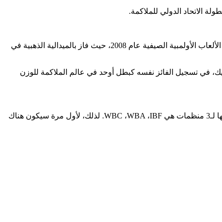
لة الاتحاد الدولي للملاكمة.
أولكسندر أوزيك هو ملاكم أوكراني محترف بارز بدأ مسيرته الاحترافية في عام 2013. حقق بطولة منظمة الملاكمة العالمية وشارك في دورة الألعاب الأولمبية الصيفية عام 2008، حيث فاز بالميدالية الذهبية في
زيك، في تسجيل الفائز نفسه كبطل أوحد في عالم الملاكمة للوزن
فمنذ ربع قرن لم يكن هناك بطل بلا منازع للوزن الثقيل، إذ كان آخر مرة لهذا اللقب عام 1999م، وكان حينها صاحب الأحزمة يملك 3 فقط، منها لـ3 منظمات هي WBC ،WBA ،IBF. لذلك، لأول مرة سيكون هناك