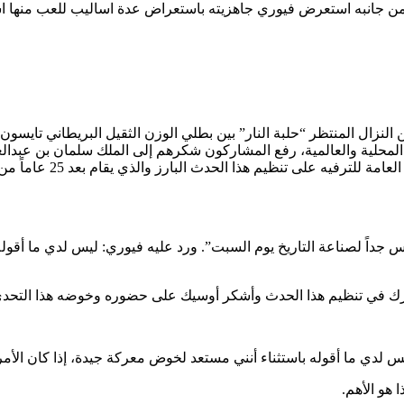
ام. ومن جانبه استعرض فيوري جاهزيته باستعراض عدة اساليب للعب منه
 بأزياء الملاكمين الجنونية والصارخة، وقبل 48 ساعة من النزال المنتظر “حلبة النار” بين بطلي الو
المحلية والعالمية، رفع المشاركون شكرهم إلى الملك سلمان بن عبدال
وجهوا الشكر إلى المستش
داً لصناعة التاريخ يوم السبت”. ورد عليه فيوري: ليس لدي ما أقوله 
 شارك في تنظيم هذا الحدث وأشكر أوسيك على حضوره وخوضه هذا الت
 هو الأهم.