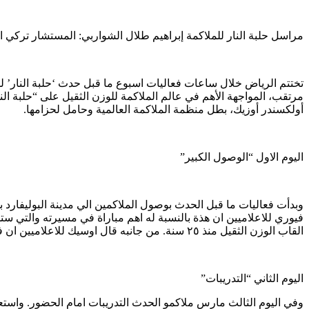
مراسل حلبة النار للملاكمة إبراهيم طلال الشواربي: المستشار تركي 
مرتقب، المواجهة الأهم في عالم الملاكمة للوزن الثقيل على “حلبة النا
أولكسندر أوزيك، بطل منظمة الملاكمة العالمية وحامل لحزامها.
اليوم الاول “الوصول الكبير”
وبدأت فعاليات ما قبل الحدث بوصول الملاكمين الي مدينة البوليفارد
فيوري للاعلاميين ان هذة بالنسبة له اهم مباراة في مسيرته والتي ست
القاب الوزن الثقيل منذ ٢٥ سنة. من جانبه قال اوسيك للاعلاميين ان فيوري يبدوا عليه التوتر وانه يجهز مفاجأة كبيرة وخطة لعب محنكة للتغلب عليه.
اليوم الثاني “التدريبات”
وفي اليوم الثالث مارس ملاكمو الحدث التدريبات امام الحضور. واستعر