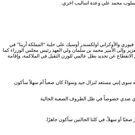
ا اسلوب محمد علي وعدة اساليب اخري.
زن الثقيل البريطاني تايسون فيوري والأوكراني اولكسندر أوسيك على حلبة “المملكة أرينا” في
عزيز وإلى الأمير محمد بن سلمان ولي العهد رئيس مجلس الوزراء كما
ار تركي آل الشيخ رئيس مجلس إدارة الهيئة العامة للترفيه على تنظيم هذا الحدث البارز والذي يقام بعد 25 عاماً من الانقطاع عن تحديد بطل عالمي للوزن الثقيل في الملاكمة، وإقامة
سوى إنني مستعد لنزال جيد وسواءً كان صعباً أم سهلاً سأكون
حدي ضدي خصوصاً في ظل الظروف الصعبة الحالية