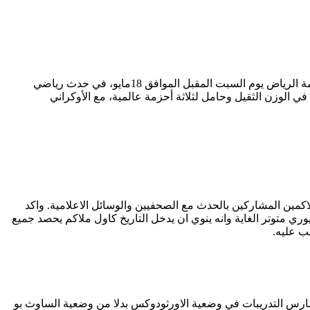
تختتم الرياض خلال ساعات فعاليات اسبوع ما قبل حدث ‘حلبة النار’ للملاكمة الذي وصفه المؤرخين بالاهم في تاريخ الملاكمة. تحتضن العاصمة الرياض يوم السبت المقبل الموافق 18مايو، في حدث رياضي
في الوزن الثقيل وحامل لثلاثة أحزمة عالمية، مع الأوكراني
كمين المشاركين بالحدث مع الصحفيين والوسائل الاعلامية. واكد
ري متوتر الغاية وانه ينوي ان يدخل التاريخ كاول ملاكم يحصد جميع
يك مارس التدريبات في وضعية الاورثودوكس بدلا من وضعية الساوث بو