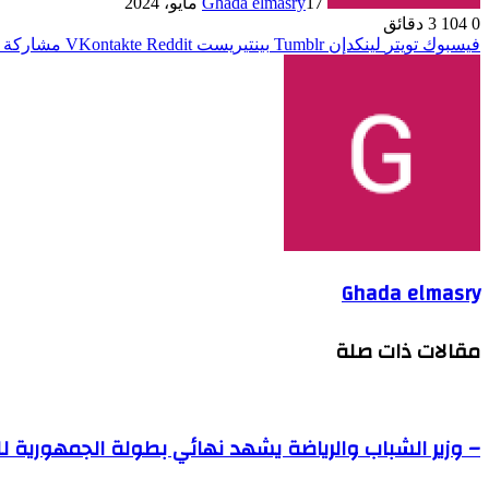
17 مايو، 2024
Ghada elmasry
0
104
3 دقائق
فيسبوك
تويتر
لينكدإن
بينتيريست
مشاركة ع
Ghada elmasry
مقالات ذات صلة
– وزير الشباب والرياضة يشهد نهائي بطولة الجمهورية لل