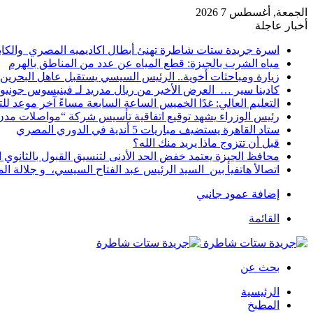
الجمعة, أغسطس 7 2026
أخبار عاجلة
اسرة جريدة ستات شاطرة تهنئ أبطال اكاديميه المصري والكا
مياه الشرب بالجيزة: قطع المياه عن عدد من المناطق بالهرم
زيارة ومباحثات أخوية.. الرئيس السيسي يستقبل عاهل البحرين 
كادينا سير … العرض الأخير من ريال مدريد لـ فينيسوس جونيو
التعليم العالي: غدًا الخميس الساعة السابعة مساءً آخر موعد ل
رئيس الوزراء يشهد توقيع اتفاقية تأسيس شركة “مواصلات مدن 
ستاد القاهرة يستضيف مباريات 5 أندية في الدوري المصري
قبل أن تتزوج ماذا يريد منك الله؟
محافظ الجيزة يعتمد خفض الحد الأدنى لتنسيق القبول بالثانوي العام إلى
اتصالأ هاتفيأ بين السيد الرئيس عبد الفتاح السيسي، و جلالة 
إضافة عمود جانبي
القائمة
بحث عن
الرئيسية
المطبخ