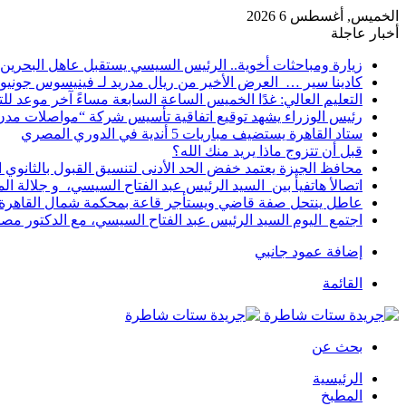
الخميس, أغسطس 6 2026
أخبار عاجلة
زيارة ومباحثات أخوية.. الرئيس السيسي يستقبل عاهل البحرين 
كادينا سير … العرض الأخير من ريال مدريد لـ فينيسوس جونيو
التعليم العالي: غدًا الخميس الساعة السابعة مساءً آخر موعد ل
رئيس الوزراء يشهد توقيع اتفاقية تأسيس شركة “مواصلات مدن 
ستاد القاهرة يستضيف مباريات 5 أندية في الدوري المصري
قبل أن تتزوج ماذا يريد منك الله؟
محافظ الجيزة يعتمد خفض الحد الأدنى لتنسيق القبول بالثانوي العام إلى
اتصالأ هاتفيأ بين السيد الرئيس عبد الفتاح السيسي، و جلالة 
عاطل ينتحل صفة قاضي ويستأجر قاعة بمحكمة شمال القاهرة ل
اجتمع اليوم السيد الرئيس عبد الفتاح السيسي، مع الدكتور م
إضافة عمود جانبي
القائمة
بحث عن
الرئيسية
المطبخ