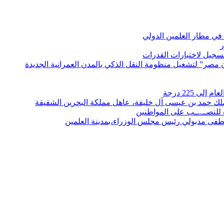
في مطار العلمين الدولي
ر
لتسجيل لاختبارات القدرات
مصر” لتشغيل منظومة النقل الذكي بالمدن العمرانية الجديدة
 225 درجة
الملك حمد بن عيسى آل خليفة، عاهل مملكة البحرين الشقيقة
لنصــ.ــب على المواطنين
صطفى مدبولي رئيس مجلس الوزراء،بمدينة العلمين