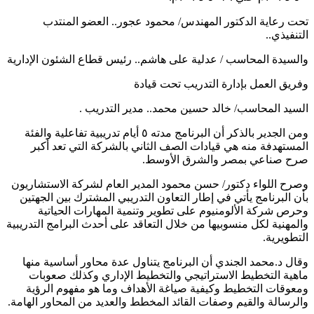
تحت رعاية الدكتور المهندس/ محمود عجور.. العضو المنتدب
التنفيذي..
والسيدة المحاسب / عدلية على هاشم.. رئيس قطاع الشئون الإدارية
وفريق العمل بإدارة التدريب تحت قيادة
السيد المحاسب/ خالد حسين محمد.. مدير التدريب .
ومن الجدير بالذكر أن البرنامج مدته ٥ أيام تدريبية تفاعلية والفئة
المستهدفة منه هي قيادات الصف الثاني بالشركة التي تعد أكبر
صرح صناعي بمصر والشرق الأوسط.
وصرح اللواء دكتور/ حسن محمود المدير العام لشركة الاستشاريون
بأن البرنامج يأتي في إطار التعاون التدريبي المشترك بين الجهتين
وحرص شركة الألومنيوم على تطوير وتنمية المهارات الحياتية
والمهنية لكل منسوبيها من خلال التعاقد على أحدث البرامج التدريبية
التطويرية.
وقال د.محمد الجندي أن البرنامج يتناول عدة محاور أساسية منها
ماهية التخطيط الاستراتيجي والتخطيط الإداري وكذلك صعوبات
ومعوقات التخطيط وكيفية صياغة الأهداف وما هو مفهوم الرؤية
والرسالة والقيم وصفات القائد المخطط والعديد من المحاور الهامة.