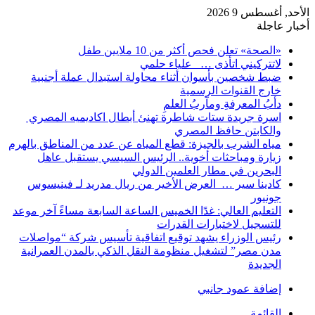
الأحد, أغسطس 9 2026
أخبار عاجلة
«الصحة» تعلن فحص أكثر من 10 ملايين طفل
لاتتركيني اتأذى … علياء حلمي
ضبط شخصين بأسوان أثناء محاولة استبدال عملة أجنبية
خارج القنوات الرسمية
دأبُ المعرفةِ ومآربُ العلمِ
اسرة جريدة ستات شاطرة تهنئ أبطال اكاديميه المصري
والكابتن حافظ المصري
مياه الشرب بالجيزة: قطع المياه عن عدد من المناطق بالهرم
زيارة ومباحثات أخوية.. الرئيس السيسي يستقبل عاهل
البحرين في مطار العلمين الدولي
كادينا سير … العرض الأخير من ريال مدريد لـ فينيسوس
جونيور
التعليم العالي: غدًا الخميس الساعة السابعة مساءً آخر موعد
للتسجيل لاختبارات القدرات
رئيس الوزراء يشهد توقيع اتفاقية تأسيس شركة “مواصلات
مدن مصر” لتشغيل منظومة النقل الذكي بالمدن العمرانية
الجديدة
إضافة عمود جانبي
القائمة