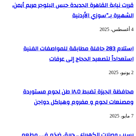
قررت نيابة القاهرة الجديدة حبس البلوجر مريم أيمن،
الشهيرة بـ”سوزي الأردنية
4 أغسطس، 2025
استلام 283 حافلة مطابقة للمواصفات الفنية
استعداداً لتصعيد الحجاج إلى عرفات
2 يونيو، 2025
محافظة الجيزة تضبط ١٨.٥ طن لحوم مستوردة
ومصنعات لحوم و مفروم وهياكل دواجن
7 مايو، 2025
بسبب وصلات الكهرباء .. حريق ضخم في مطعم