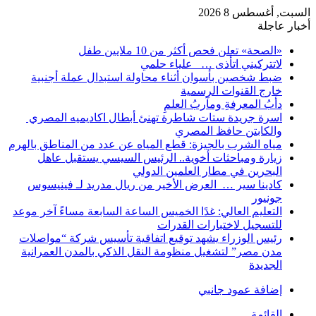
السبت, أغسطس 8 2026
أخبار عاجلة
«الصحة» تعلن فحص أكثر من 10 ملايين طفل
لاتتركيني اتأذى … علياء حلمي
ضبط شخصين بأسوان أثناء محاولة استبدال عملة أجنبية
خارج القنوات الرسمية
دأبُ المعرفةِ ومآربُ العلمِ
اسرة جريدة ستات شاطرة تهنئ أبطال اكاديميه المصري
والكابتن حافظ المصري
مياه الشرب بالجيزة: قطع المياه عن عدد من المناطق بالهرم
زيارة ومباحثات أخوية.. الرئيس السيسي يستقبل عاهل
البحرين في مطار العلمين الدولي
كادينا سير … العرض الأخير من ريال مدريد لـ فينيسوس
جونيور
التعليم العالي: غدًا الخميس الساعة السابعة مساءً آخر موعد
للتسجيل لاختبارات القدرات
رئيس الوزراء يشهد توقيع اتفاقية تأسيس شركة “مواصلات
مدن مصر” لتشغيل منظومة النقل الذكي بالمدن العمرانية
الجديدة
إضافة عمود جانبي
القائمة