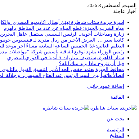
السبت, أغسطس 8 2026
أخبار عاجلة
اسرة جريدة ستات شاطرة تهنئ أبطال اكاديميه المصري والكا
مياه الشرب بالجيزة: قطع المياه عن عدد من المناطق بالهرم
زيارة ومباحثات أخوية.. الرئيس السيسي يستقبل عاهل البحرين 
كادينا سير … العرض الأخير من ريال مدريد لـ فينيسوس جونيو
التعليم العالي: غدًا الخميس الساعة السابعة مساءً آخر موعد ل
رئيس الوزراء يشهد توقيع اتفاقية تأسيس شركة “مواصلات مدن 
ستاد القاهرة يستضيف مباريات 5 أندية في الدوري المصري
قبل أن تتزوج ماذا يريد منك الله؟
محافظ الجيزة يعتمد خفض الحد الأدنى لتنسيق القبول بالثانوي العام إلى
اتصالأ هاتفيأ بين السيد الرئيس عبد الفتاح السيسي، و جلالة 
إضافة عمود جانبي
القائمة
بحث عن
الرئيسية
المطبخ