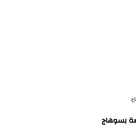
اج
اضة بسوهاج