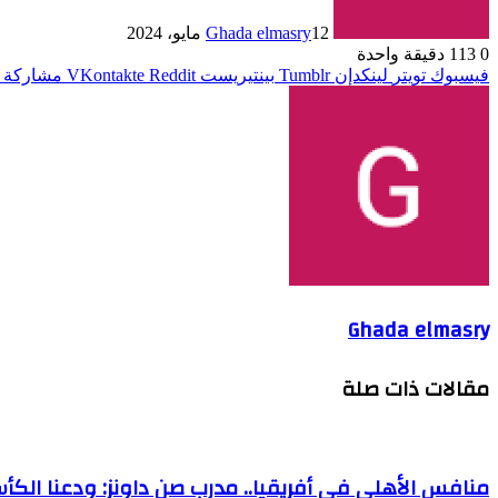
12 مايو، 2024
Ghada elmasry
0
113
دقيقة واحدة
فيسبوك
تويتر
لينكدإن
بينتيريست
مشاركة ع
Ghada elmasry
مقالات ذات صلة
منافس الأهلي في أفريقيا.. مدرب صن داونز: ودعنا الك