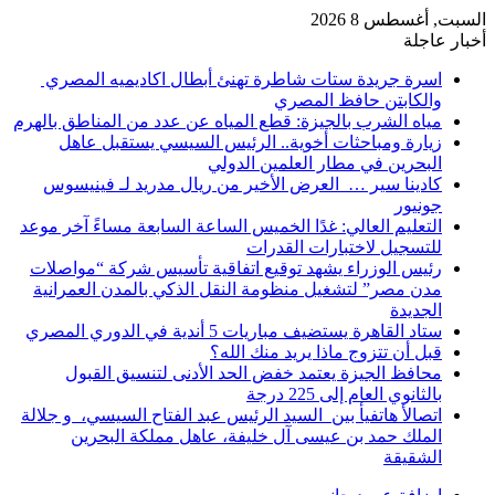
السبت, أغسطس 8 2026
أخبار عاجلة
اسرة جريدة ستات شاطرة تهنئ أبطال اكاديميه المصري
والكابتن حافظ المصري
مياه الشرب بالجيزة: قطع المياه عن عدد من المناطق بالهرم
زيارة ومباحثات أخوية.. الرئيس السيسي يستقبل عاهل
البحرين في مطار العلمين الدولي
كادينا سير … العرض الأخير من ريال مدريد لـ فينيسوس
جونيور
التعليم العالي: غدًا الخميس الساعة السابعة مساءً آخر موعد
للتسجيل لاختبارات القدرات
رئيس الوزراء يشهد توقيع اتفاقية تأسيس شركة “مواصلات
مدن مصر” لتشغيل منظومة النقل الذكي بالمدن العمرانية
الجديدة
ستاد القاهرة يستضيف مباريات 5 أندية في الدوري المصري
قبل أن تتزوج ماذا يريد منك الله؟
محافظ الجيزة يعتمد خفض الحد الأدنى لتنسيق القبول
بالثانوي العام إلى 225 درجة
اتصالأ هاتفيأ بين السيد الرئيس عبد الفتاح السيسي، و جلالة
الملك حمد بن عيسى آل خليفة، عاهل مملكة البحرين
الشقيقة