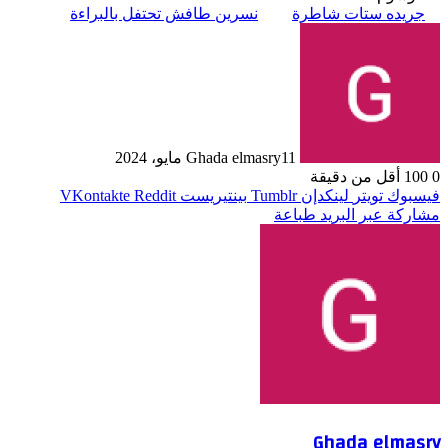
جريده ستات شاطرة
نسرين طافش تحتفل بالبراءة
11 مايو، 2024
Ghada elmasry
0
100
أقل من دقيقة
فيسبوك
تويتر
لينكدإن
بينتيريست
مشاركة عبر البريد
طباعة
Ghada elmasry