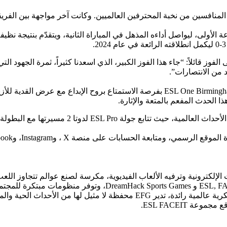
نهائي بعد تفوقهما على المنافسين من نخبة المحترفين العالميين. وكانت آخر مواجهة
 قائلاً: “جاء هذا الفوز الكبير، الذي اسعدنا كثيراً، ثمرة الجهود التي ب
 من الانتصارات”.
إلى جانب المنافسات الحماسية، حظي الجمهور الحاضر في بطولة ESL One Birmingham بفرصة 
إرث من العلامات التجارية العالمية المعروفة مثل CEIT, DreamHack
يحبونها. وبالعمل جنبًا إلى جنب مع شركاء وعلامات تجارية وملكيات فكرية عالمي
 ESL FACEIT.