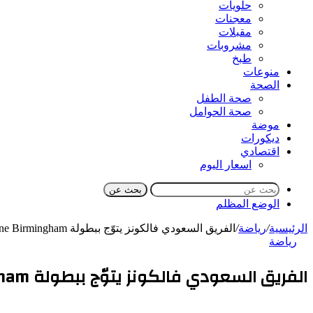
حلويات
معجنات
مقبلات
مشروبات
طبخ
منوعات
الصحة
صحة الطفل
صحة الحوامل
موضة
ديكورات
اقتصادي
اسعار اليوم
بحث عن
الوضع المظلم
الرئيسية
/
رياضة
/
الفريق السعودي فالكونز يتوّج ببطولة ESL One Birmingham
رياضة
الفريق السعودي فالكونز يتوّج ببطولة ESL One Birmingham