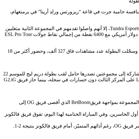
ESL One Birmin المقدّمة من إنتل® فعالياتها بفوز ساحق للفريق السعودي “فالكونز” على خصمه فريقBetBoom، بعد منافسة حامية جرت في قاعة “ريزورتس ورلد أرينا” في برمنغهام،
احتل فريق فالكونز الصدارة بعد أدائه الاسطوري دون أن يسجل أية خسارة في المجموعة الأولى رغم التحديات التي واجهها في منافسته ضد Tundra Esports، إلا أنهم واصلوا تقدمهم في المجموعة الثانية متغلبين
على فرق Liquid وOG، ليستجمعوا قواهم من جديد ويتغلبوا على خصمهم Tundra Esports بأداء مذهل، ويُتوجوا بالكأس وجائزة قدرها 300 ألف دولار أمريكي مع 6400 نقطة من إجمالي نقاط جولات ESL Pro Tour
يشار إلى أن بطولة ESL One هي أكبر فعاليات دوتا 2 في أوروبا خلال السنوات الست الماضية، وتستقطب الجماهير من مختلف أرجاء العالم. وسجّلت البطولة عدد مشاهدات فاق 327 ألف، وحضور أكثر من 18
عادت بطولة ESL One إلى برمنغهام بعد غيابها منذ عام 2018، وانطلقت في 22 أبريل عبر نظام المجموعات، حيث تم تقسيم الفرق ال 12 المشاركة إلى مجموعتين تصدرها حامل لقب بطولة دريم ليج للموسم 22
فريق فالكونز، محققاً سجلاً نظيفاً دون أي خسارات في المجموعة الأولى، يليه مباشرةً في المركز الثاني فريق BetBoom، وحصل فريق Liquid على المركز الثالث دون خسارات في سجله، بينما حاز فريق G2.iG
سجل فريق Tundra Esports الذي يمثل المملكة المتحدة فوزه في أولى مباريات المجموعة الأولى على خصمه فريق فالكونز ليتأهل إلى نهائي المجموعة بمواجهة فريقBetBoom الذي أقصى فريق OG إلى
فسات “ريزورتس ورلد أرينا”، تواجه فريق Liquid ضد فريق HEROIC في مباراة مثيرة أدت إلى إقصاء HEROIC ليكون أول الخاسرين. وفي المباراة الختامية لهذا اليوم، تفوق فريق فالكونز