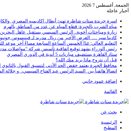
الجمعة, أغسطس 7 2026
أخبار عاجلة
اسرة جريدة ستات شاطرة تهنئ أبطال اكاديميه المصري والكا
مياه الشرب بالجيزة: قطع المياه عن عدد من المناطق بالهرم
زيارة ومباحثات أخوية.. الرئيس السيسي يستقبل عاهل البحرين 
كادينا سير … العرض الأخير من ريال مدريد لـ فينيسوس جونيو
التعليم العالي: غدًا الخميس الساعة السابعة مساءً آخر موعد ل
رئيس الوزراء يشهد توقيع اتفاقية تأسيس شركة “مواصلات مدن 
ستاد القاهرة يستضيف مباريات 5 أندية في الدوري المصري
قبل أن تتزوج ماذا يريد منك الله؟
محافظ الجيزة يعتمد خفض الحد الأدنى لتنسيق القبول بالثانوي العام إلى
اتصالأ هاتفيأ بين السيد الرئيس عبد الفتاح السيسي، و جلالة 
إضافة عمود جانبي
القائمة
بحث عن
الرئيسية
المطبخ