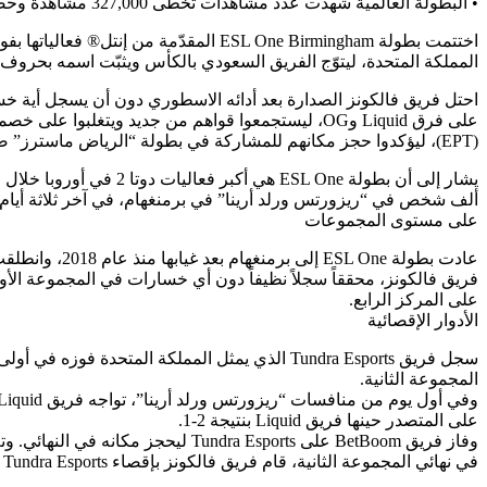
• البطولة العالمية شهدت عدد مشاهدات تخطّى 327,000 مشاهدة وحضور أكثر من 18,000 شخص إلى الأرينا خلال الأيام الثلاث الأخيرة من البطولة
المملكة المتحدة، ليتوّج الفريق السعودي بالكأس ويثبّت اسمه بحروف 
(EPT)، ليؤكدوا حجز مكانهم للمشاركة في بطولة “الرياض ماسترز” ضمن منافسات كأس العالم للرياضات الإلكترونية في صيف 2024.
ألف شخص في “ريزورتس ورلد أرينا” في برمنغهام، في آخر ثلاثة أيام 
على مستوى المجموعات
على المركز الرابع.
الأدوار الإقصائية
المجموعة الثانية.
على المتصدر حينها فريق Liquid بنتيجة 2-1.
وفاز فريق BetBoom على Tundra Esports ليحجز مكانه في النهائي. وتم تحديد المنافس التالي ضد Tundra Esports في المباراة التالية التي خسر فريق OG، رغم أدائهم المتميّز، أمام فريق فالكونز بنتيجة 2-1.
في نهائي المجموعة الثانية، قام فريق فالكونز بإقصاء Tundra Esports بنتيجة 2-0، ليصل إلى النهائي لمواجهة فريق BetBoom.