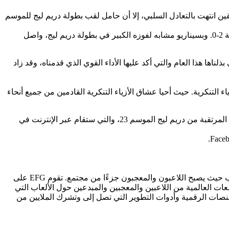
 بين الفريقين انتهت بالتعادل السلبي، إلا أن حامل لقب بطولة دريم ليج للموسم
واستعاد فريق فالكونز توازنه بعد ما واجهه من تعثر في مباراة المجموعة الأولى، ليواصل أداءه المذهل في المباراة الثانية، ويتقدّم بنتيجة نظيفة 2-0. وبسيناريو مشابه لفوزه الكبير في بطولة دريم ليج، واصل
ذلناها هذا العام والتي أكد عليها الأداء القوي الذي قدمناه، وقد زاد
الاستمتاع بروح الإبداع مع عرض القدية للأزياء التنكرية. حيث أحيا عشاق الأزياء التنكرية القادمين من جميع أنحاء
سيكون عشاق دوتا 2 من جميع أنحاء العالم، على موعد مع المزيد من الأحداث العالمية، حيث تتابع جولة ESL Pro لدوتا 2 مسيرتها مع البطولة المرتقبة من دريم ليج الموسم 23، والتي ستقام عبر الإنترنت في
مجموعةESL FACEIT “EFG” هي الشركة الرائدة في مجال الرياضات الإلكترونية وترفيه الألعاب الفيديوية، مكرسة لصنع عوالم تتجاوز اللعب حيث يصبح اللاعبون والمعجبون جزءًا من مجتمع. تقوم EFG على
ESL, FA و DreamHack Sports Games، وتوفر منظومات مبتكرة للمجتمعات العالمية من اللاعبين والمعجبين والمبدعين حول الألعاب التي
ة رائدة، تدير EFG محفظة لا مثيل لها من الأحداث الحية والمنصات الرقمية وأدوات التطوير التي تصل إلى وتشرك الملايين من