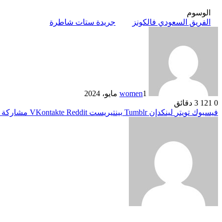
الوسوم
الفريق السعودي فالكونز
جريدة ستات شاطرة
1 مايو، 2024
women
0
121
3 دقائق
فيسبوك
تويتر
لينكدإن
بينتيريست
مشاركة ع