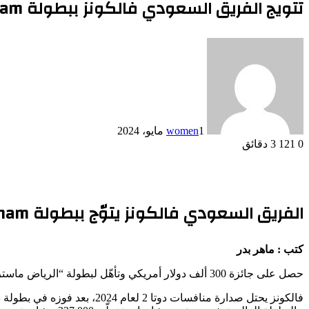
تتويج الفريق السعودي فالكونز ببطولة ESL One Birmingham
1 مايو، 2024
women
0
121
3 دقائق
الفريق السعودي فالكونز يتوّج ببطولة ESL One Birmingham
كتب : ماهر بدر
حصل على جائزة 300 ألف دولار أمريكي وتأهّل لبطولة “الرياض ماسترز” ضمن منافسات كأس العالم للرياضات الإلكترونية الصيف المقبل
فالكونز يحتل صدارة منافسات دوتا 2 لعام 2024، بعد فوزه في بطولة دريم ليج الموسم 22 وBetBoom Dacha 2024.