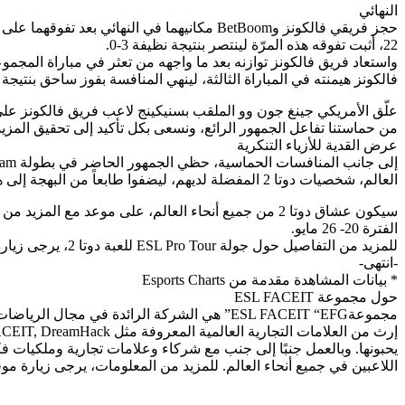
النهائي
حجز فريقي فالكونز وBetBoom مكانيهما في ال
22، أثبت تفوقه هذه المرّة لينتصر بنتيجة نظيفة 3-0.
فالكونز هيمنته في المباراة الثالثة، لينهي المنافسة بفوز ساحق بنتيجة 3-0 ليكمل انطلاقته الرائعة في عام 2024.
علّق الأمريكي جينغ جون وو الملقب بسنيكينج لاعب فريق فالكونز على الفوز
من حماستنا تفاعل الجمهور الرائع، ونسعى بكل تأكيد إلى تحقيق المزيد
عرض القدية للأزياء التنكرية
العالم، شخصيات دوتا 2 المفضلة لديهم، ليضفوا طابعاً من البهجة إلى هذا الحدث المفعم بالمتعة والإثارة.
الفترة 20- 26 مايو.
للمزيد من التفاصيل حول جولة ESL Pro Tour للعبة دوتا 2، يرجى زيارة الموقع الرسمي، ومتابعة الحسابات على منصة X ، وInstagram، وFacebook.
-انتهى-
* بيانات المشاهدة مقدمة من Esports Charts
حول مجموعة ESL FACEIT
اللاعبين في جميع أنحاء العالم. للمزيد من المعلومات، يرجى زيارة موقع مجموعة