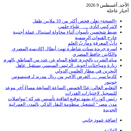
الأحد, أغسطس 9 2026
أخبار عاجلة
«الصحة» تعلن فحص أكثر من 10 ملايين طفل
لاتتركيني اتأذى … علياء حلمي
ضبط شخصين بأسوان أثناء محاولة استبدال عملة أجنبية
خارج القنوات الرسمية
دأبُ المعرفةِ ومآربُ العلمِ
اسرة جريدة ستات شاطرة تهنئ أبطال اكاديميه المصري
والكابتن حافظ المصري
مياه الشرب بالجيزة: قطع المياه عن عدد من المناطق بالهرم
زيارة ومباحثات أخوية.. الرئيس السيسي يستقبل عاهل
البحرين في مطار العلمين الدولي
كادينا سير … العرض الأخير من ريال مدريد لـ فينيسوس
جونيور
التعليم العالي: غدًا الخميس الساعة السابعة مساءً آخر موعد
للتسجيل لاختبارات القدرات
رئيس الوزراء يشهد توقيع اتفاقية تأسيس شركة “مواصلات
مدن مصر” لتشغيل منظومة النقل الذكي بالمدن العمرانية
الجديدة
إضافة عمود جانبي
القائمة