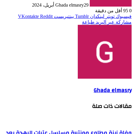
29 أبريل، 2024
Ghada elmasry
0
95
أقل من دقيقة
فيسبوك
تويتر
لينكدإن
بينتيريست
مشاركة عبر البريد
طباعة
Ghada elmasry
مقالات ذات صلة
وفاة زينة مطاوع مونتيرة مسلسل عتبات البهجة بعد