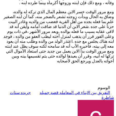
وفاته ، ومع ذلك فإن ابنته وزوجها أكرماه بينما طرده ابنه .
ومع مرور الوقت خسر الابن معظم المال الذي تركه له والده،
وضاق به الحال وبدأت زوجته تشعر بالضجر منه، كما أن ابنه الصغير
علم بما فعله بجده من أهل القرية فغضب من والديه وغادر البيت
حزناً على جده .شعر الابن أن الدنيا قد ضاقت أمامه وأيقن أنه قد
لاقى عقابه بسبب ما فعله بوالده .وبعد مرور الأشهر ،في ذات يوم
وعلى الفور قرر أن يذهب لمنزل أخته ليطب العفو من والده ، فوجد
ابنه هناك يجلس مع جده .اعتذر الولد من والده وطلب منه أن يعود
معه إلى بيته، فأخبره الأب أنه قد سامحه لكنه سوف يظل عند ابنته
ومع مرور الوقت بدأ الابن يعمل من جديد حتى استعاد الأموال التي
تركها له أبيه، وقرر أن يعيدها لوالده حتى يتم تقسيمها بينه وبين
أخواته بالعدل ويرجع الحق لأصحابه
الوسوم
التفريق بين الابناء في المعامله قصه جميله
جريده ستات
شاطرة