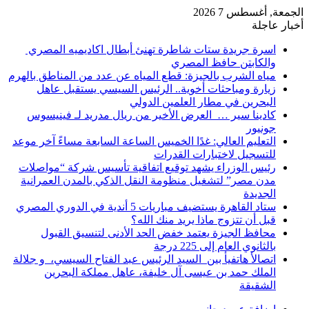
الجمعة, أغسطس 7 2026
أخبار عاجلة
اسرة جريدة ستات شاطرة تهنئ أبطال اكاديميه المصري
والكابتن حافظ المصري
مياه الشرب بالجيزة: قطع المياه عن عدد من المناطق بالهرم
زيارة ومباحثات أخوية.. الرئيس السيسي يستقبل عاهل
البحرين في مطار العلمين الدولي
كادينا سير … العرض الأخير من ريال مدريد لـ فينيسوس
جونيور
التعليم العالي: غدًا الخميس الساعة السابعة مساءً آخر موعد
للتسجيل لاختبارات القدرات
رئيس الوزراء يشهد توقيع اتفاقية تأسيس شركة “مواصلات
مدن مصر” لتشغيل منظومة النقل الذكي بالمدن العمرانية
الجديدة
ستاد القاهرة يستضيف مباريات 5 أندية في الدوري المصري
قبل أن تتزوج ماذا يريد منك الله؟
محافظ الجيزة يعتمد خفض الحد الأدنى لتنسيق القبول
بالثانوي العام إلى 225 درجة
اتصالأ هاتفيأ بين السيد الرئيس عبد الفتاح السيسي، و جلالة
الملك حمد بن عيسى آل خليفة، عاهل مملكة البحرين
الشقيقة