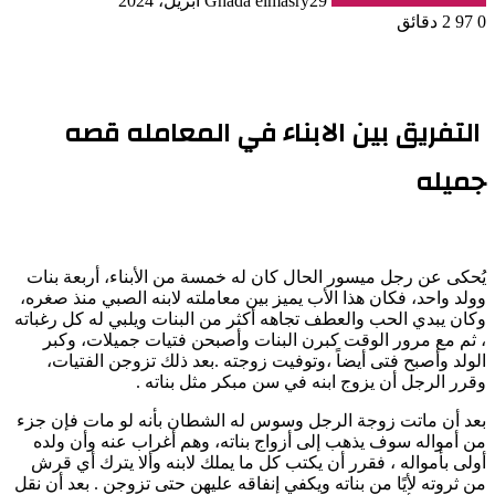
29 أبريل، 2024
Ghada elmasry
0
97
2 دقائق
التفريق بين الابناء في المعامله قصه
جميله
يُحكى عن رجل ميسور الحال كان له خمسة من الأبناء، أربعة بنات
وولد واحد، فكان هذا الأب يميز بين معاملته لابنه الصبي منذ صغره،
وكان يبدي الحب والعطف تجاهه أكثر من البنات ويلبي له كل رغباته
، ثم مع مرور الوقت كبرن البنات وأصبحن فتيات جميلات، وكبر
الولد وأصبح فتى أيضاً ،وتوفيت زوجته .بعد ذلك تزوجن الفتيات،
وقرر الرجل أن يزوج ابنه في سن مبكر مثل بناته .
بعد أن ماتت زوجة الرجل وسوس له الشطان بأنه لو مات فإن جزء
من أمواله سوف يذهب إلى أزواج بناته، وهم أغراب عنه وأن ولده
أولى بأمواله ، فقرر أن يكتب كل ما يملك لابنه وألا يترك أي قرش
من ثروته لأيًا من بناته ويكفي إنفاقه عليهن حتى تزوجن . بعد أن نقل