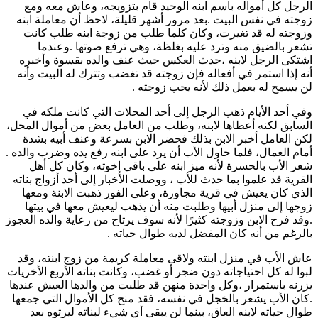
الرجل كل أمواله باسم ابنه الوحيد قام بتزويجه، وعاش معه ومع
زوجته في نفس البيت .بعد مرور أشهر قليلة، لاحظ أن معاملة ابنه
وزوجته له قد تغيرت، وكان كلما طلب من زوجة ابنه طلب كانت
تشعر بالضيق منه وترد عليه بغلظة، وهي ترفع صوتها .وعندما
اشتكى الرجل لابنه ،حدث العكس حيث عنف والده بقسوة وأخبره
أنه إذا استمر في أفعاله فإن زوجته قد تغضب وتترك له البيت وأنه
لن يسمح له بعمل ذلك لأنه يحب زوجته .
وفي أحد الأيام ذهب الرجل إلى أحد المحلات التي كانت ملكه في
السابق لكنه أعطاها لابنه، وطلب من العامل بعض من أموال المحل،
لكن العامل أخبر الابن بذلك فحضر الابن بسرعة وعنف أبيه بشدة
أمام العمال، فلما حاول الأب أن يرد على ابنه رفع يده وضرب والده .
شعر الأب بالحسرة لأنه ميز ابنه على باقي إخوته، وكان كل أهل
القرية قد علموا بما حدث للأب ، ووصلت الأخبار إلى أحد أزواج بناته
الذي كان يعيش في قرية مجاورة، وعلى الفور ذهبت الابنة ومعها
زوجها إلى منزل أبيها وطلبت منه أن يذهب ليعيش معها في بيتها
.وقد فرح الابن وزوجته كثيرًا لأنه سوف يرتاح من رعاية والده العجوز
بالرغم من أنه كان المفضل لديه طوال حياته .
عاش الأب في منزل ابنته ولاقى معاملة كريمة من زوج ابنته، وقد
لبوا له كل احتياجاته دون ضجر أو غضب، وكانت بناته الأربع الأخريات
يزرنه باستمرار ،وكل واحدة منهن قد طلبت من والدها العيش عندها
.كان الأب يشعر بالخجل في نفسه، فقد منح كل الأموال التي جمعها
طوال حياته لابنه العاق، بينما لن يبقى أي شيء لبناته ليرثوه بعد