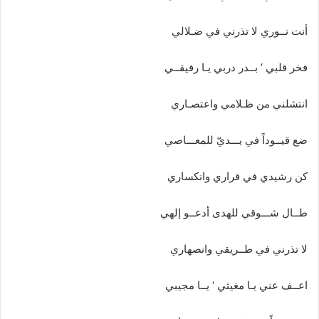
أنت نــوري لا تذرني في ضـلالي
فخر قلبي ‘ بــدر دربي يـا رفيقــي
انتشلني من ظـلامي واعتصـاري
ضع قيــوداً في يـــديّ للمعـــاصي
كن رشيدي في قراري وانكساري
طــال شـــوقي للهدى أدعــو إلهي
لا تذرني في طــريقي وانصهاري
اعــف عني يـا مغيثي ‘ يــا مجيبي