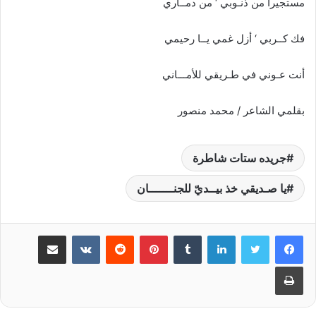
مستجيراً من ذنـوبي ‘ من دمــاري
فك كــربي ‘ أزل غمي يــا رحيمي
أنت عـوني في طـريقي للأمـــاني
بقلمي الشاعر / محمد منصور
جريده ستات شاطرة
يا صـديقي خذ بيــديّ للجنـــــــان
لينكدإن
‏Tumblr
بينتيريست
‏Reddit
‏VKontakte
مشاركة عبر البريد
طباعة