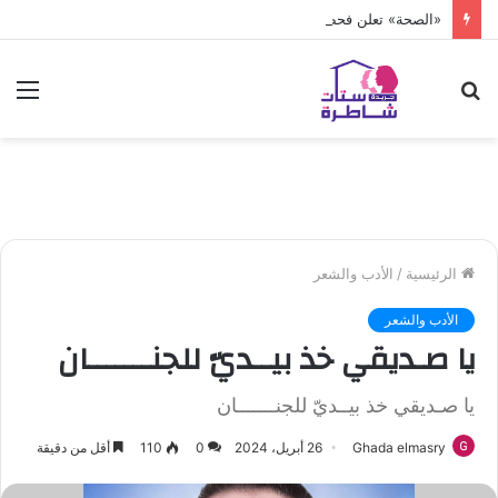
«الصحة» تعلن فحص أكثر من 10 ملايين طفل
بحث
الق
عن
الرئيسية
/
الأدب والشعر
الأدب والشعر
يا صـديقي خذ بيــديّ للجنـــــــان
يا صـديقي خذ بيــديّ للجنـــــــان
Ghada elmasry
26 أبريل، 2024
0
110
أقل من دقيقة