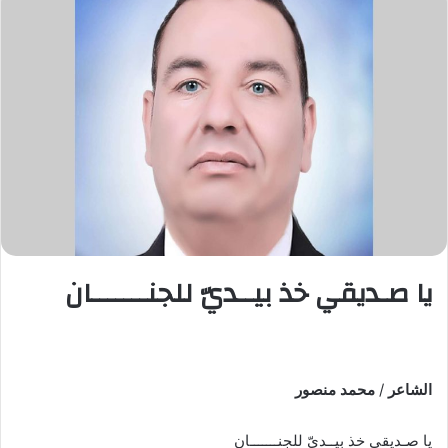
يا صـديقي خذ بيــديّ للجنـــــــان
الشاعر
/
محمد منصور
يا صـديقي خذ بيــديّ للجنـــــــان