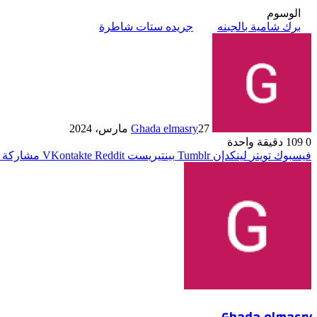
الوسوم
برك شامية بالجبنه
جريده ستات شاطرة
27 مارس، 2024
Ghada elmasry
0
109
دقيقة واحدة
فيسبوك
تويتر
لينكدإن
بينتيريست
مشاركة ع