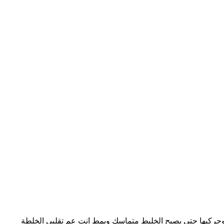
وحركيها حتى يصبح الخليط متماسك ويمط انت عم تقلبي الخلطة