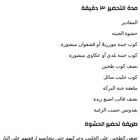
مدة التحضير ٣٠ دقيقة
المقادير
حشوة الجبنه
كوب جبنة موزريلا أو قشقوان مبشورة .
كوب جبنه بلدي أو عكاوي مبشورة
نصف كوب طحين
كوب حليب سائل
ملعقة حبة البركة
نصف قالب اصبع زبدة
بقدونس حسب الرغبة
طريقة تحضير الحشوة
ضعي الطحين على الحليب وحركيهم حتى يتجانسو ارفعيهم على النار و