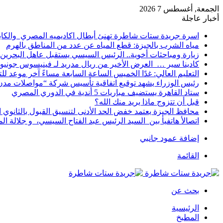
الجمعة, أغسطس 7 2026
أخبار عاجلة
اسرة جريدة ستات شاطرة تهنئ أبطال اكاديميه المصري والكا
مياه الشرب بالجيزة: قطع المياه عن عدد من المناطق بالهرم
زيارة ومباحثات أخوية.. الرئيس السيسي يستقبل عاهل البحرين 
كادينا سير … العرض الأخير من ريال مدريد لـ فينيسوس جونيو
التعليم العالي: غدًا الخميس الساعة السابعة مساءً آخر موعد ل
رئيس الوزراء يشهد توقيع اتفاقية تأسيس شركة “مواصلات مدن 
ستاد القاهرة يستضيف مباريات 5 أندية في الدوري المصري
قبل أن تتزوج ماذا يريد منك الله؟
محافظ الجيزة يعتمد خفض الحد الأدنى لتنسيق القبول بالثانوي العام إلى
اتصالأ هاتفيأ بين السيد الرئيس عبد الفتاح السيسي، و جلالة 
إضافة عمود جانبي
القائمة
بحث عن
الرئيسية
المطبخ