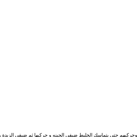
حركيهم حتى يتماسك الخليط ضيفي الجبنه و حركيها ثم ضيفي الزبدة 