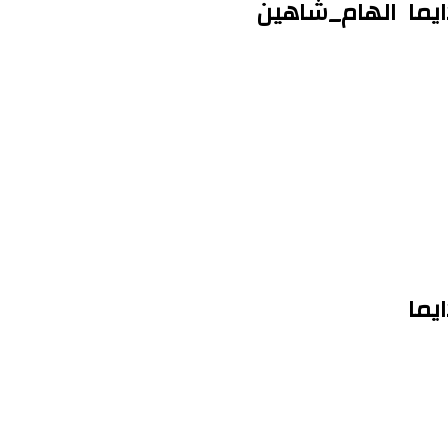
دايما الهام_شاهين
يما