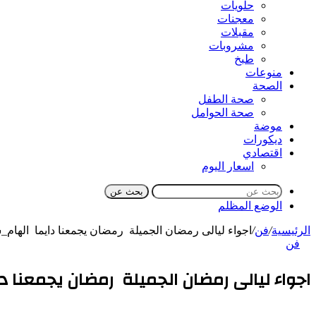
حلويات
معجنات
مقبلات
مشروبات
طبخ
منوعات
الصحة
صحة الطفل
صحة الحوامل
موضة
ديكورات
اقتصادي
اسعار اليوم
بحث عن
الوضع المظلم
الرئيسية
/
فن
/
اجواء ليالى رمضان الجميلة رمضان يجمعنا دايما الهام_
فن
اجواء ليالى رمضان الجميلة رمضان يجمعنا 