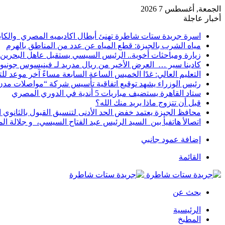
الجمعة, أغسطس 7 2026
أخبار عاجلة
اسرة جريدة ستات شاطرة تهنئ أبطال اكاديميه المصري والكا
مياه الشرب بالجيزة: قطع المياه عن عدد من المناطق بالهرم
زيارة ومباحثات أخوية.. الرئيس السيسي يستقبل عاهل البحرين 
كادينا سير … العرض الأخير من ريال مدريد لـ فينيسوس جونيو
التعليم العالي: غدًا الخميس الساعة السابعة مساءً آخر موعد ل
رئيس الوزراء يشهد توقيع اتفاقية تأسيس شركة “مواصلات مدن 
ستاد القاهرة يستضيف مباريات 5 أندية في الدوري المصري
قبل أن تتزوج ماذا يريد منك الله؟
محافظ الجيزة يعتمد خفض الحد الأدنى لتنسيق القبول بالثانوي العام إلى
اتصالأ هاتفيأ بين السيد الرئيس عبد الفتاح السيسي، و جلالة 
إضافة عمود جانبي
القائمة
بحث عن
الرئيسية
المطبخ