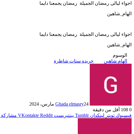
اجواء ليالى رمضان الجميلة رمضان يجمعنا دايما
الهام_شاهين
اجواء ليالى رمضان الجميلة رمضان يجمعنا دايما
الهام_شاهين
الوسوم
الهام شاهين
جريده ستات شاطرة
24 مارس، 2024
Ghada elmasry
0
108
أقل من دقيقة
فيسبوك
تويتر
لينكدإن
بينتيريست
مشاركة ع