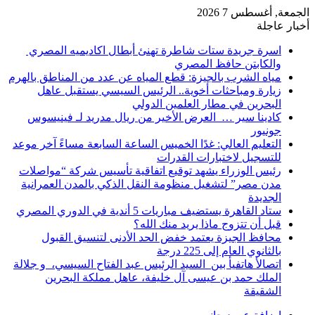
الجمعة, أغسطس 7 2026
أخبار عاجلة
اسرة جريدة ستات شاطرة تهنئ أبطال اكاديميه المصري
والكابتن حافظ المصري
مياه الشرب بالجيزة: قطع المياه عن عدد من المناطق بالهرم
زيارة ومباحثات أخوية.. الرئيس السيسي يستقبل عاهل
البحرين في مطار العلمين الدولي
كادينا سير … العرض الأخير من ريال مدريد لـ فينيسوس
جونيور
التعليم العالي: غدًا الخميس الساعة السابعة مساءً آخر موعد
للتسجيل لاختبارات القدرات
رئيس الوزراء يشهد توقيع اتفاقية تأسيس شركة “مواصلات
مدن مصر” لتشغيل منظومة النقل الذكي بالمدن العمرانية
الجديدة
ستاد القاهرة يستضيف مباريات 5 أندية في الدوري المصري
قبل أن تتزوج ماذا يريد منك الله؟
محافظ الجيزة يعتمد خفض الحد الأدنى لتنسيق القبول
بالثانوي العام إلى 225 درجة
اتصالأ هاتفيأ بين السيد الرئيس عبد الفتاح السيسي، و جلالة
الملك حمد بن عيسى آل خليفة، عاهل مملكة البحرين
الشقيقة