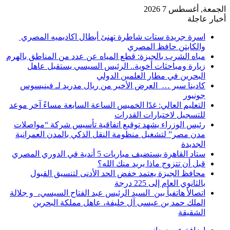
الجمعة, أغسطس 7 2026
أخبار عاجلة
اسرة جريدة ستات شاطرة تهنئ أبطال اكاديميه المصري
والكابتن حافظ المصري
مياه الشرب بالجيزة: قطع المياه عن عدد من المناطق بالهرم
زيارة ومباحثات أخوية.. الرئيس السيسي يستقبل عاهل
البحرين في مطار العلمين الدولي
كادينا سير … العرض الأخير من ريال مدريد لـ فينيسوس
جونيور
التعليم العالي: غدًا الخميس الساعة السابعة مساءً آخر موعد
للتسجيل لاختبارات القدرات
رئيس الوزراء يشهد توقيع اتفاقية تأسيس شركة “مواصلات
مدن مصر” لتشغيل منظومة النقل الذكي بالمدن العمرانية
الجديدة
ستاد القاهرة يستضيف مباريات 5 أندية في الدوري المصري
قبل أن تتزوج ماذا يريد منك الله؟
محافظ الجيزة يعتمد خفض الحد الأدنى لتنسيق القبول
بالثانوي العام إلى 225 درجة
اتصالأ هاتفيأ بين السيد الرئيس عبد الفتاح السيسي، و جلالة
الملك حمد بن عيسى آل خليفة، عاهل مملكة البحرين
الشقيقة