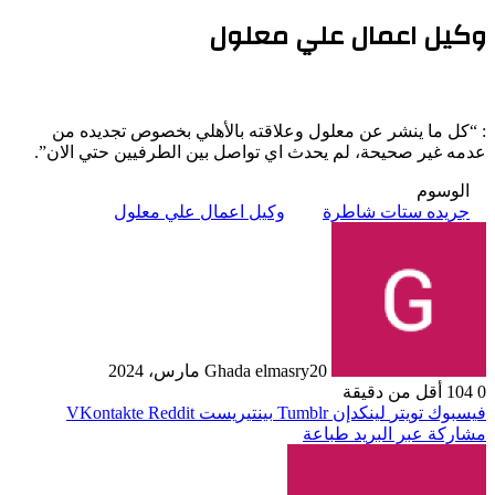
وكيل اعمال علي معلول
: “كل ما ينشر عن معلول وعلاقته بالأهلي بخصوص تجديده من
عدمه غير صحيحة، لم يحدث اي تواصل بين الطرفيين حتي الان”.
الوسوم
جريده ستات شاطرة
وكيل اعمال علي معلول
20 مارس، 2024
Ghada elmasry
0
104
أقل من دقيقة
فيسبوك
تويتر
لينكدإن
بينتيريست
مشاركة عبر البريد
طباعة