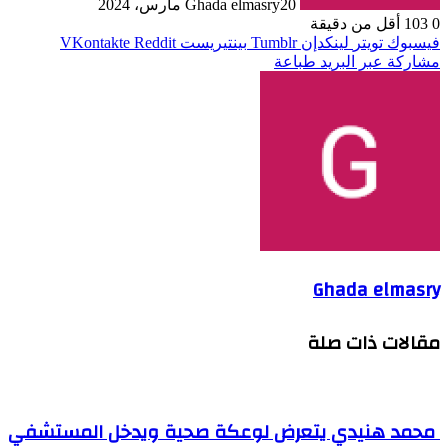
20 مارس، 2024
Ghada elmasry
0
103
أقل من دقيقة
فيسبوك
تويتر
لينكدإن
بينتيريست
مشاركة عبر البريد
طباعة
Ghada elmasry
مقالات ذات صلة
محمد هنيدي يتعرض لوعكة صحية ويدخل المستشفي