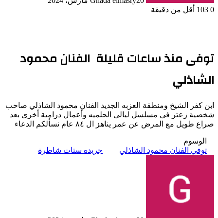
20 مارس، 2024
Ghada elmasry
0
103
أقل من دقيقة
توفى منذ ساعات قليلة الفنان محمود
الشاذلي
ابن كفر الشيخ ومنطقة العزبه الجديد الفنان محمود الشاذلي صاحب
شخصية زعتر فى مسلسل ليالى الحلميه وأعمال درامية أخرى بعد
صراع طويل مع المرض عن عمر يناهز ال ٨٤ عام نسألكم الدعاء
الوسوم
توفي الفنان محمود الشاذلي
جريده ستات شاطرة