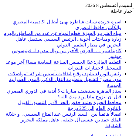
السبت, أغسطس 8 2026
أخبار عاجلة
اسرة جريدة ستات شاطرة تهنئ أبطال اكاديميه المصري
والكابتن حافظ المصري
مياه الشرب بالجيزة: قطع المياه عن عدد من المناطق بالهرم
زيارة ومباحثات أخوية.. الرئيس السيسي يستقبل عاهل
البحرين في مطار العلمين الدولي
كادينا سير … العرض الأخير من ريال مدريد لـ فينيسوس
جونيور
التعليم العالي: غدًا الخميس الساعة السابعة مساءً آخر موعد
للتسجيل لاختبارات القدرات
رئيس الوزراء يشهد توقيع اتفاقية تأسيس شركة “مواصلات
مدن مصر” لتشغيل منظومة النقل الذكي بالمدن العمرانية
الجديدة
ستاد القاهرة يستضيف مباريات 5 أندية في الدوري المصري
قبل أن تتزوج ماذا يريد منك الله؟
محافظ الجيزة يعتمد خفض الحد الأدنى لتنسيق القبول
بالثانوي العام إلى 225 درجة
اتصالأ هاتفيأ بين السيد الرئيس عبد الفتاح السيسي، و جلالة
الملك حمد بن عيسى آل خليفة، عاهل مملكة البحرين
الشقيقة