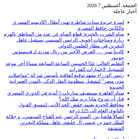
الجمعة, أغسطس 7 2026
أخبار عاجلة
اسرة جريدة ستات شاطرة تهنئ أبطال اكاديميه المصري
والكابتن حافظ المصري
مياه الشرب بالجيزة: قطع المياه عن عدد من المناطق بالهرم
زيارة ومباحثات أخوية.. الرئيس السيسي يستقبل عاهل
البحرين في مطار العلمين الدولي
كادينا سير … العرض الأخير من ريال مدريد لـ فينيسوس
جونيور
التعليم العالي: غدًا الخميس الساعة السابعة مساءً آخر موعد
للتسجيل لاختبارات القدرات
رئيس الوزراء يشهد توقيع اتفاقية تأسيس شركة “مواصلات
مدن مصر” لتشغيل منظومة النقل الذكي بالمدن العمرانية
الجديدة
ستاد القاهرة يستضيف مباريات 5 أندية في الدوري المصري
قبل أن تتزوج ماذا يريد منك الله؟
محافظ الجيزة يعتمد خفض الحد الأدنى لتنسيق القبول
بالثانوي العام إلى 225 درجة
اتصالأ هاتفيأ بين السيد الرئيس عبد الفتاح السيسي، و جلالة
الملك حمد بن عيسى آل خليفة، عاهل مملكة البحرين
الشقيقة