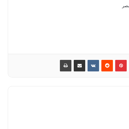
مصر
‏Tumblr
بينتيريست
‏Reddit
‏VKontakte
مشاركة عبر البريد
طباعة