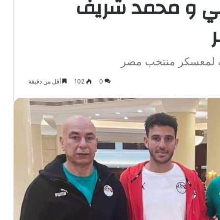
ي و محمد شريف
 لمعسكر منتخب مصر
0
102
أقل من دقيقة