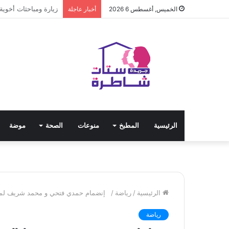
كادينا سير … العرض 
الخميس, أغسطس 6 2026
أخبار عاجلة
الرئيسية
المطبخ
منوعات
الصحة
موضة
الرئيسية
/
رياضة
/
إنضمام حمدي فتحي و محمد شريف لم
رياضة