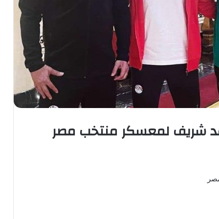
 شريف لمعسكر منتخب مصر
مصر