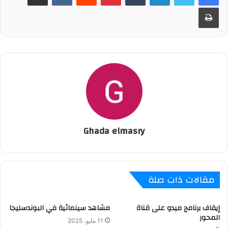
طباعة
Ghada elmasry
مقالات ذات صلة
إيقاف برنامج ميدو على قناة
مشاهد سينمائية في البوندسليجا
المحور
11 مايو، 2025