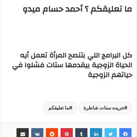
ما تعليقكم ؟ أحمد حسام ميدو
كل البرامج اللي بتنصح المرأة تعمل أيه
الحياة الزوجية بيقدمها ستات فشلوا في
حياتهم الزوجية
جريده ستات شاطرة
ما تعليقكم
لينكدإن
‏Tumblr
بينتيريست
‏Reddit
‏VKontakte
مشاركة عبر البريد