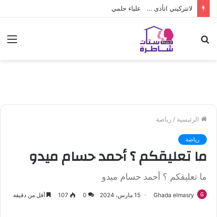
لاتتركيني اتأذى … علياء حلمي
بحث
الق
عن
الرئيسية
/
رياضة
رياضة
ما تعليقكم ؟ أحمد حسام ميدو
ما تعليقكم ؟ أحمد حسام ميدو
Ghada elmasry
15 مارس، 2024
0
107
أقل من دقيقة