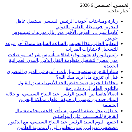
الخميس, أغسطس 6 2026
أخبار عاجلة
زيارة ومباحثات أخوية.. الرئيس السيسي يستقبل عاهل
البحرين في مطار العلمين الدولي
كادينا سير … العرض الأخير من ريال مدريد لـ فينيسوس
جونيور
التعليم العالي: غدًا الخميس الساعة السابعة مساءً آخر موعد
للتسجيل لاختبارات القدرات
رئيس الوزراء يشهد توقيع اتفاقية تأسيس شركة “مواصلات
مدن مصر” لتشغيل منظومة النقل الذكي بالمدن العمرانية
الجديدة
ستاد القاهرة يستضيف مباريات 5 أندية في الدوري المصري
قبل أن تتزوج ماذا يريد منك الله؟
محافظ الجيزة يعتمد خفض الحد الأدنى لتنسيق القبول
بالثانوي العام إلى 225 درجة
اتصالأ هاتفيأ بين السيد الرئيس عبد الفتاح السيسي، و جلالة
الملك حمد بن عيسى آل خليفة، عاهل مملكة البحرين
الشقيقة
عاطل ينتحل صفة قاضي ويستأجر قاعة بمحكمة شمال
القاهرة للنصــ.ــب على المواطنين
اجتمع اليوم السيد الرئيس عبد الفتاح السيسي، مع الدكتور
مصطفى مدبولي رئيس مجلس الوزراء،بمدينة العلمين