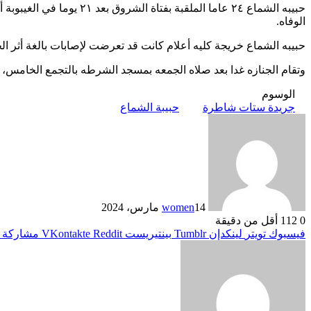
حبيبه الشماع ٢٤ عاما ال
الوفاه.
حبيبه الشماع خريجة كليه أعلام كانت قد تعرضت لإصابات بالغة أثر ا
وتقام الجنازه غدا بعد صلاه الجمعه بمسجد الشرطه بالتجمع الخامس، و
الوسوم
جريدة ستات شاطرة
حبيبة الشماع
14 مارس، 2024
women
0
112
أقل من دقيقة
فيسبوك
تويتر
لينكدإن
بينتيريست
مشاركة ع