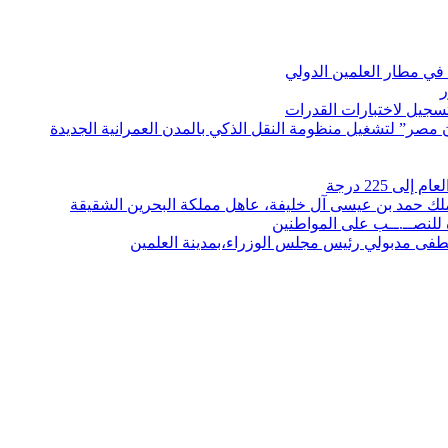
في مطار العلمين الدولي
ر
لتسجيل لاختبارات القدرات
مصر” لتشغيل منظومة النقل الذكي بالمدن العمرانية الجديدة
 225 درجة
الملك حمد بن عيسى آل خليفة، عاهل مملكة البحرين الشقيقة
لنصــ.ــب على المواطنين
صطفى مدبولي رئيس مجلس الوزراء،بمدينة العلمين