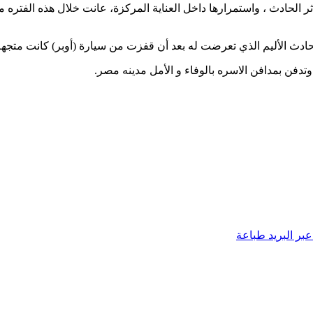
ملقبة بفتاة الشروق بعد ٢١ يوما في الغيبوبة أثر الحادث ، واستمرارها داخل العناية المركزة،
لحادث الأليم الذي تعرضت له بعد أن قفزت من سيارة (أوبر) كانت متجه
تدفن بمدافن الاسره بالوفاء و الأمل مدينه مصر.
بر البريد
طباعة