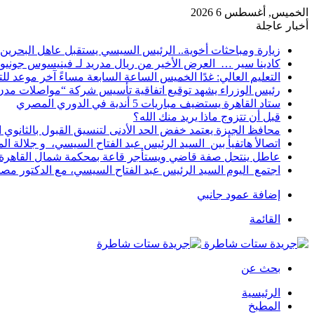
الخميس, أغسطس 6 2026
أخبار عاجلة
زيارة ومباحثات أخوية.. الرئيس السيسي يستقبل عاهل البحرين 
كادينا سير … العرض الأخير من ريال مدريد لـ فينيسوس جونيو
التعليم العالي: غدًا الخميس الساعة السابعة مساءً آخر موعد ل
رئيس الوزراء يشهد توقيع اتفاقية تأسيس شركة “مواصلات مدن 
ستاد القاهرة يستضيف مباريات 5 أندية في الدوري المصري
قبل أن تتزوج ماذا يريد منك الله؟
محافظ الجيزة يعتمد خفض الحد الأدنى لتنسيق القبول بالثانوي العام إلى
اتصالأ هاتفيأ بين السيد الرئيس عبد الفتاح السيسي، و جلالة 
عاطل ينتحل صفة قاضي ويستأجر قاعة بمحكمة شمال القاهرة ل
اجتمع اليوم السيد الرئيس عبد الفتاح السيسي، مع الدكتور م
إضافة عمود جانبي
القائمة
بحث عن
الرئيسية
المطبخ