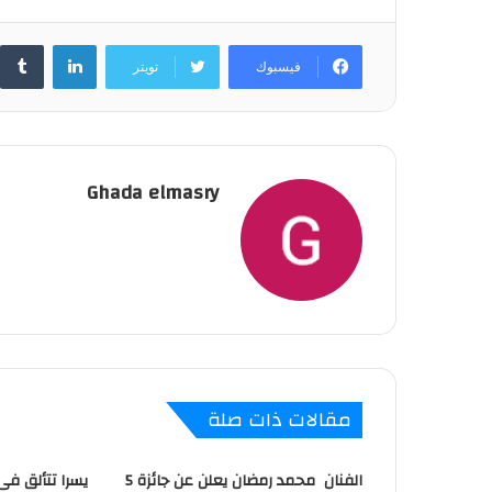
لينكدإن
فيسبوك
تويتر
Ghada elmasry
مقالات ذات صلة
الفنان محمد رمضان يعلن عن جائزة 5
يسرا تتألق فى