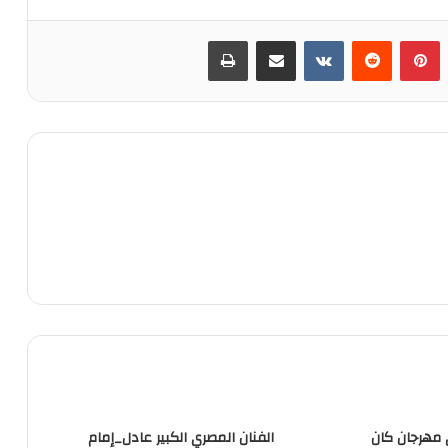
‏Tumblr
بينتيريست
‏Reddit
‏VKontakte
مشاركة عبر البريد
طباعة
 مهرجان كان
الفنان المصري الكبير عادل_إمام