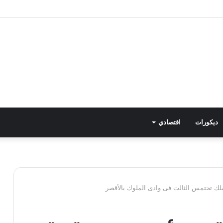
طع المياه عن عدد من المناطق بالهرم
ديكورات
اقتصادي
ك تحتمس الثالث فى وادى الملوك بالأقصر