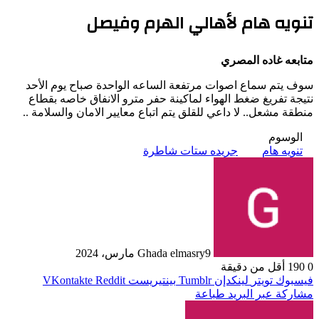
تنويه هام لأهالي الهرم وفيصل
متابعه غاده المصري
سوف يتم سماع اصوات مرتفعة الساعه الواحدة صباح يوم الأحد
نتيجة تفريغ ضغط الهواء لماكينة حفر مترو الانفاق خاصه بقطاع
منطقة مشعل.. لا داعي للقلق يتم اتباع معايير الامان والسلامة ..
الوسوم
تنويه هام
جريده ستات شاطرة
9 مارس، 2024
Ghada elmasry
0
190
أقل من دقيقة
فيسبوك
تويتر
لينكدإن
بينتيريست
مشاركة عبر البريد
طباعة