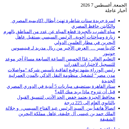
الجمعة, أغسطس 7 2026
أخبار عاجلة
اسرة جريدة ستات شاطرة تهنئ أبطال اكاديميه المصري
والكابتن حافظ المصري
مياه الشرب بالجيزة: قطع المياه عن عدد من المناطق بالهرم
زيارة ومباحثات أخوية.. الرئيس السيسي يستقبل عاهل
البحرين في مطار العلمين الدولي
كادينا سير … العرض الأخير من ريال مدريد لـ فينيسوس
جونيور
التعليم العالي: غدًا الخميس الساعة السابعة مساءً آخر موعد
للتسجيل لاختبارات القدرات
رئيس الوزراء يشهد توقيع اتفاقية تأسيس شركة “مواصلات
مدن مصر” لتشغيل منظومة النقل الذكي بالمدن العمرانية
الجديدة
ستاد القاهرة يستضيف مباريات 5 أندية في الدوري المصري
قبل أن تتزوج ماذا يريد منك الله؟
محافظ الجيزة يعتمد خفض الحد الأدنى لتنسيق القبول
بالثانوي العام إلى 225 درجة
اتصالأ هاتفيأ بين السيد الرئيس عبد الفتاح السيسي، و جلالة
الملك حمد بن عيسى آل خليفة، عاهل مملكة البحرين
الشقيقة