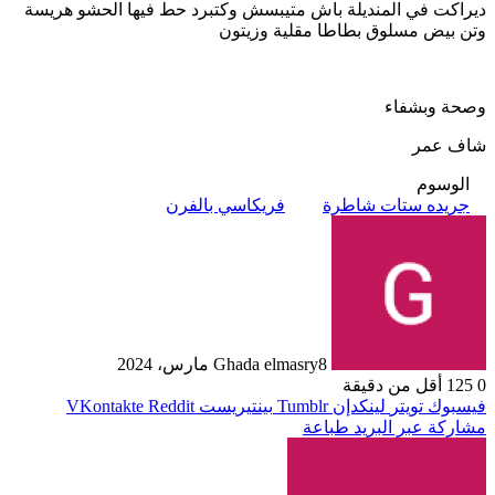
ديراكت في المنديلة باش متيبسش وكتبرد حط فيها الحشو هريسة
وتن بيض مسلوق بطاطا مقلية وزيتون
وصحة وبشفاء
شاف عمر
الوسوم
جريده ستات شاطرة
فريكاسي بالفرن
8 مارس، 2024
Ghada elmasry
0
125
أقل من دقيقة
فيسبوك
تويتر
لينكدإن
بينتيريست
مشاركة عبر البريد
طباعة