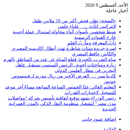
الأحد, أغسطس 9 2026
أخبار عاجلة
«الصحة» تعلن فحص أكثر من 10 ملايين طفل
لاتتركيني اتأذى … علياء حلمي
ضبط شخصين بأسوان أثناء محاولة استبدال عملة أجنبية
خارج القنوات الرسمية
دأبُ المعرفةِ ومآربُ العلمِ
اسرة جريدة ستات شاطرة تهنئ أبطال اكاديميه المصري
والكابتن حافظ المصري
مياه الشرب بالجيزة: قطع المياه عن عدد من المناطق بالهرم
زيارة ومباحثات أخوية.. الرئيس السيسي يستقبل عاهل
البحرين في مطار العلمين الدولي
كادينا سير … العرض الأخير من ريال مدريد لـ فينيسوس
جونيور
التعليم العالي: غدًا الخميس الساعة السابعة مساءً آخر موعد
للتسجيل لاختبارات القدرات
رئيس الوزراء يشهد توقيع اتفاقية تأسيس شركة “مواصلات
مدن مصر” لتشغيل منظومة النقل الذكي بالمدن العمرانية
الجديدة
إضافة عمود جانبي
القائمة