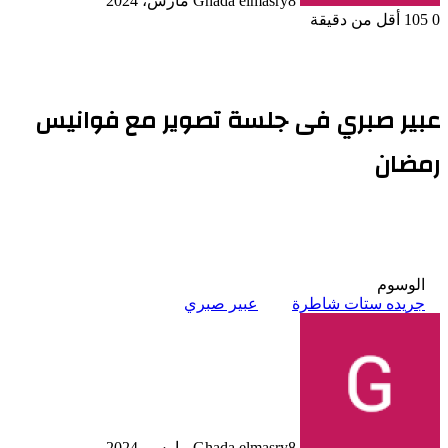
8 مارس، 2024
Ghada elmasry
0
105
أقل من دقيقة
عبير صبري فى جلسة تصوير مع فوانيس
رمضان
الوسوم
جريده ستات شاطرة
عبير صبري
8 مارس، 2024
Ghada elmasry