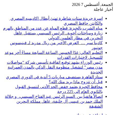
الجمعة, أغسطس 7 2026
أخبار عاجلة
اسرة جريدة ستات شاطرة تهنئ أبطال اكاديميه المصري
والكابتن حافظ المصري
مياه الشرب بالجيزة: قطع المياه عن عدد من المناطق بالهرم
زيارة ومباحثات أخوية.. الرئيس السيسي يستقبل عاهل
البحرين في مطار العلمين الدولي
كادينا سير … العرض الأخير من ريال مدريد لـ فينيسوس
جونيور
التعليم العالي: غدًا الخميس الساعة السابعة مساءً آخر موعد
للتسجيل لاختبارات القدرات
رئيس الوزراء يشهد توقيع اتفاقية تأسيس شركة “مواصلات
مدن مصر” لتشغيل منظومة النقل الذكي بالمدن العمرانية
الجديدة
ستاد القاهرة يستضيف مباريات 5 أندية في الدوري المصري
قبل أن تتزوج ماذا يريد منك الله؟
محافظ الجيزة يعتمد خفض الحد الأدنى لتنسيق القبول
بالثانوي العام إلى 225 درجة
اتصالأ هاتفيأ بين السيد الرئيس عبد الفتاح السيسي، و جلالة
الملك حمد بن عيسى آل خليفة، عاهل مملكة البحرين
الشقيقة