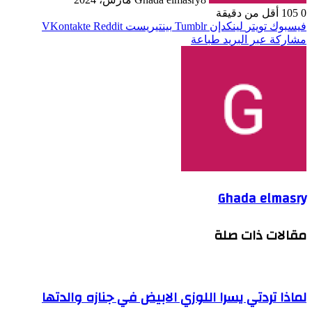
0
105
أقل من دقيقة
فيسبوك
تويتر
لينكدإن
بينتيريست
مشاركة عبر البريد
طباعة
Ghada elmasry
مقالات ذات صلة
لماذا تردتي يسرا اللوزي الابيض في جنازه والدتها