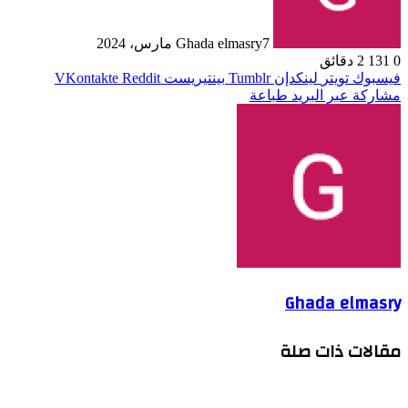
7 مارس، 2024
Ghada elmasry
0
131
2 دقائق
فيسبوك
تويتر
لينكدإن
بينتيريست
مشاركة عبر البريد
طباعة
Ghada elmasry
مقالات ذات صلة