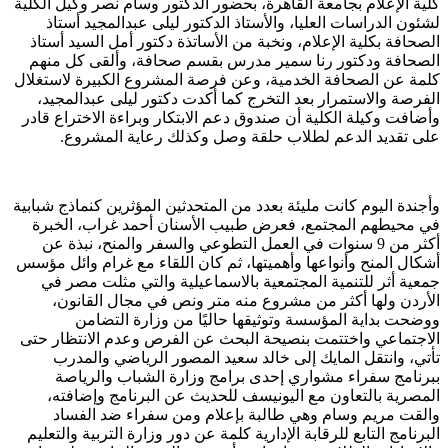
كلية الإعلام بجامعة القاهرة، بحضور الدكتور وسام نصر وكيل الكلية
لشئون الدراسات العليا، والأستاذ الدكتور ليلى عبدالمجيد أستاذ
الصحافة بكلية الإعلام، ونخبة من الأساتذة دكتور أمل السيد أستاذ
الصحافة ودكتور رنا سمير مدرس بقسم صحافة، وألقى كل منهم
كلمة عن الصحافة الخدمية، وعن فرصة المشروع الكبيرة لاستغلال
الفرصة والاستمرار بعد التخرج كما أكدت دكتور ليلى عبدالمجيد،
وأضافت وكيلة الكلية أن صندوق دعم الابتكار وبراءة الاختراع قادر
على تقديد الدعم لطلاب حلقة وصل وكذلك رعاية المشروع.
وأجندة اليوم كانت مليئة بعدد من المتحدثين المؤثرين كنماذج شبابية
في محيطهم المجتمع، فعرض طبيب الأسنان أحمد غراب، الخبرة
أكثر من 9 سنوات في العمل التطوعي والسفر والمنح، نبذة عن
أشكال المنح وأنواعها وأهميتها، ثم كان اللقاء مع غرام وائل مؤسس
جمعية أثر للتنمية المجتمعية بالاسماعيلية والتي مثلت مصر في
الأردن ولها أكثر من مشروع منه متر ونص في مجال القانون،
ووضحت بداية المؤسسة وتوثيقها حاليًا من وزارة التضامن
الاجتماعي واختتمت بنصيحة البحث عن الفرص وعدم الانتظار حتى
تأتي، وانتقل المايك إلى خالد سعيد المصور الرياضي والمدرب
ببرنامج سفراء مشواري إحدى برامج وزارة الشباب والرياصة
المصرية بالتعاون مع اليونيسف للحديث عن البرنامج وإضافته،
والقت مريم وسام وهي طالبة بإعلام ومن سفراء ضد الفساد
البرنامج التابع للرقابة الإدارية كلمة عن دور وزارة التربية والتعليم