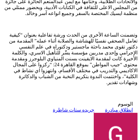
والاتحادات الطلابية، وختامها مع أيمن عبدالمنعم الحائزة على جائزة
من المجلس الاعلى للثقافة في الكتابات الأدبية، وبحضور ممثلي من
منظمة ايسيك المختصة بالسفر وجميع انواعه آسر وخالد.
وتضمنت الساعة الأخرى من الحدث ورشة تفاعلية بعنوان “كيفية
تعامل الصحفي نفسيًا للهشاشة والصلابة أثناء عمله” المقدمة من
دكتور تقوى محمد باحثة ماجستير ودكتوراه في علم النفسي
الإجرامي وإحدى مدربين مؤسسة يسِّر للتأهيل الاسري، والكلمة
الأخيرة كانت لمقدمة الايفينت بسنت المنياوي البلوجرز ومقدمة
محتوى “جيب المواطن” بموقع القاهرة 24: “ركزوا على المجال
الاكاديمي والتدريب في مختلف الأقسام، وانتهزوا اي نشاط في
الكلية”، واختتمت الندوة بتكريم النخبة من الشباب والدكاترة
وشهادات تقدير.
الوسوم
انطلاق مبادرة
جريده ستات شاطرة