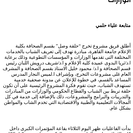
متابعة علياء حلمي
أطلق فريق مشروع تخرج “حلقة وصل” بقسم الصحافة بكلية
الإعلام جامعة القاهرة، مبادرة تهدف إلى تعريف الشباب بالخدمات
المختلفة التى تقدمها الوزارات و المؤسسات التطوعية وذلك برعاية
ا.د/ثريا البدوى عميدة كلية الإعلام و ا.د/شريف درويش اللبان رئيس
قسم الصحافة و ا.د/ محمود خليل الاستاذ بقسم الصحافة و المشرف
العام غلى مشروعات التخرج، وبإشراف ا.لميس النجار المدرس
المساعد بالقسم، في خطوة للإعلان عن مدونة صحفية خدمية
تستهدف الشباب، حيث تقوم فكرة المشروع الرئيسية على أن تكون
حلقة تربط بين الشباب والقطاع الحكومي والوزارات من المبادرات
والتدريبات والبرامج والمشروعات، ذلك بالإضافة إلى خدمة في كل
المجالات التعليمية والطبية والاقتصادية التي تخدم الشاب والمواطن
بشكل عام.
بدأت الفاعليات ظهر اليوم الثلاثاء بقاعة المؤتمرات الكبرى داخل