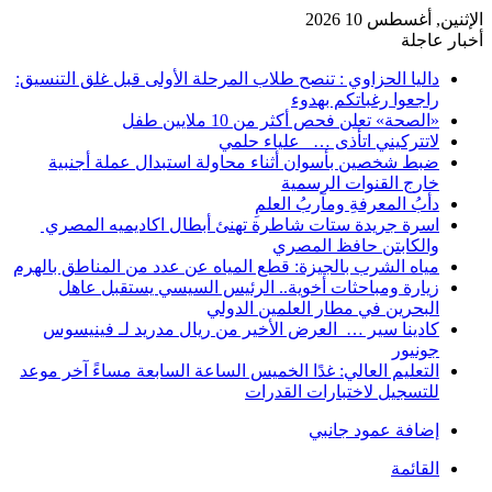
الإثنين, أغسطس 10 2026
أخبار عاجلة
داليا الحزاوي : تنصح طلاب المرحلة الأولى قبل غلق التنسيق:
راجعوا رغباتكم بهدوء
«الصحة» تعلن فحص أكثر من 10 ملايين طفل
لاتتركيني اتأذى … علياء حلمي
ضبط شخصين بأسوان أثناء محاولة استبدال عملة أجنبية
خارج القنوات الرسمية
دأبُ المعرفةِ ومآربُ العلمِ
اسرة جريدة ستات شاطرة تهنئ أبطال اكاديميه المصري
والكابتن حافظ المصري
مياه الشرب بالجيزة: قطع المياه عن عدد من المناطق بالهرم
زيارة ومباحثات أخوية.. الرئيس السيسي يستقبل عاهل
البحرين في مطار العلمين الدولي
كادينا سير … العرض الأخير من ريال مدريد لـ فينيسوس
جونيور
التعليم العالي: غدًا الخميس الساعة السابعة مساءً آخر موعد
للتسجيل لاختبارات القدرات
إضافة عمود جانبي
القائمة