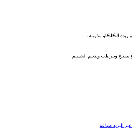
ع بيفتـح ويـرطب وينعـم الجسـم
بر البريد
طباعة