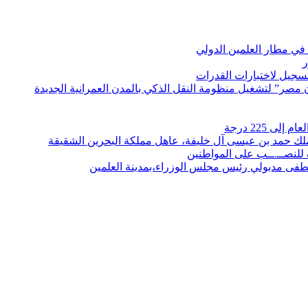
في مطار العلمين الدولي
ر
لتسجيل لاختبارات القدرات
مصر” لتشغيل منظومة النقل الذكي بالمدن العمرانية الجديدة
 225 درجة
الملك حمد بن عيسى آل خليفة، عاهل مملكة البحرين الشقيقة
لنصــ.ــب على المواطنين
صطفى مدبولي رئيس مجلس الوزراء،بمدينة العلمين