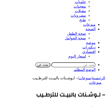
حلويات
معجنات
مقبلات
مشروبات
طبخ
منوعات
الصحة
صحة الطفل
صحة الحوامل
موضة
ديكورات
اقتصادي
اسعار اليوم
بحث عن
الوضع المظلم
الرئيسية
/
منوعات
/
– لـوشـنات بالبيـت للترطـيب
منوعات
– لـوشـنات بالبيـت للترطـيب