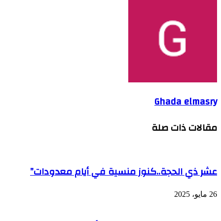
Ghada elmasry
مقالات ذات صلة
عشر ذي الحجة..كنوز منسية في أيام معدودات”
26 مايو، 2025