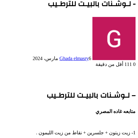
- لـوشـنات بالبيـت للترطـيب
6 مارس، 2024
Ghada elmasry
0
111
أقل من دقيقة
– لـوشـنات بالبيـت للترطـيب
متابعه غاده المصري
1- زيت زيتون + جلسرين + نقاط من زيت الليمون .