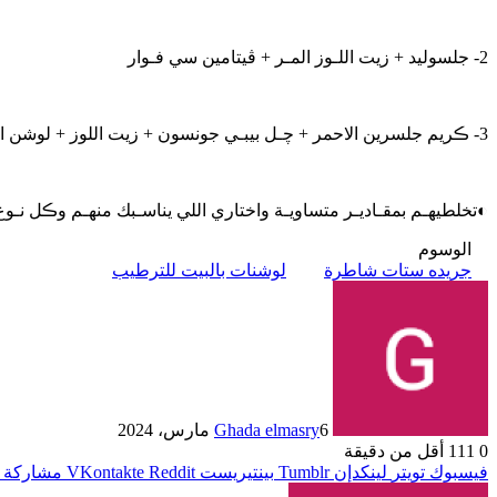
2- جلسوليد + زيت اللـوز المـر + ڤيتامين سي فـوار
3- ڪريم جلسرين الاحمر + ﭼـل بيبـي جونسون + زيت اللوز + لوشن او زبدة الڪاڪاو مذوبـة .
◐تخلطيهـم بمقـاديـر متساويـة واختاري اللي يناسـبك منهـم وڪل نـو
الوسوم
جريده ستات شاطرة
لوشنات بالبيت للترطيب
6 مارس، 2024
Ghada elmasry
0
111
أقل من دقيقة
فيسبوك
تويتر
لينكدإن
بينتيريست
مشاركة ع