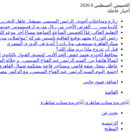
الخميس, أغسطس 6 2026
أخبار عاجلة
زيارة ومباحثات أخوية.. الرئيس السيسي يستقبل عاهل البحرين 
كادينا سير … العرض الأخير من ريال مدريد لـ فينيسوس جونيو
التعليم العالي: غدًا الخميس الساعة السابعة مساءً آخر موعد ل
رئيس الوزراء يشهد توقيع اتفاقية تأسيس شركة “مواصلات مدن 
ستاد القاهرة يستضيف مباريات 5 أندية في الدوري المصري
قبل أن تتزوج ماذا يريد منك الله؟
محافظ الجيزة يعتمد خفض الحد الأدنى لتنسيق القبول بالثانوي العام إلى
اتصالأ هاتفيأ بين السيد الرئيس عبد الفتاح السيسي، و جلالة 
عاطل ينتحل صفة قاضي ويستأجر قاعة بمحكمة شمال القاهرة ل
اجتمع اليوم السيد الرئيس عبد الفتاح السيسي، مع الدكتور م
إضافة عمود جانبي
القائمة
بحث عن
الرئيسية
المطبخ