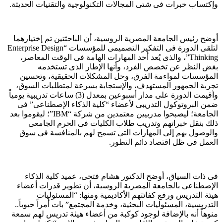
وإكتساب خبرات فى شتى المجالات التكنولوجية والتقنيات الحديثة.
أوضح رئيس الجامعة المصرية الروسية، أن الباحثتين تم إختيارهما
لتلقى الدورة فى التفكير التصميمى للمؤسسات “Enterprise Design
Thinking”، والذى يُعد أحد المهارات الهامة فى الوقت المعاصر،
بغض النظر عن تخصص الفرد، وأنها الإطار الذى تستخدمه
المؤسسات لمواءمة الفرق، وحل المشكلات الحقيقية، وتحسين
تجربة الجمهور المستهدف، والإستجابة بسرعة لمتطلبات السوق،
وأقيمت الدورة على مدار أسبوعين بمعدل (3) ساعات تدريبية يومياً
ضمن البروتوكول التدريبى لأعضاء “كلية الذكاء الإصطناعى” فى
الجامعة؛ ليصبحوا مدربيين معتمدين من شركة “IBM”؛ ليقوموا بعد
ذلك بنقل خبراتهم وتدريب طلاب الكليات فى الحرم الجامعى
والوصول بهم إلى المهارات التى تسمح لهم بالمنافسة فى سوق
العمل فى ظل اقتصاد دائم التطور.
فى ذات السياق، أوضح الدكتور هشام فتحى، عميد كلية الذكاء
الإصطناعى بالجامعة المصرية الروسية، أن تطوير قدرات أعضاء
هيئة التدريس ورفع كفائتهم الأكاديمية ومنها: “المسئوليات
التدريسية، المسئوليات البحثية، وخدمة المجتمع” بات أمراً حيوياً..
منوهاً أنه بالإضافة لوجود كوكبة من أعضاء هيئة تدريس لهم سمعة