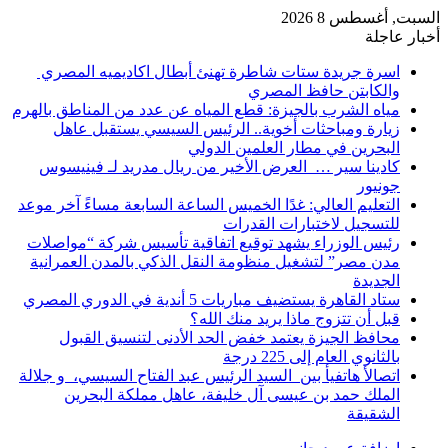
السبت, أغسطس 8 2026
أخبار عاجلة
اسرة جريدة ستات شاطرة تهنئ أبطال اكاديميه المصري
والكابتن حافظ المصري
مياه الشرب بالجيزة: قطع المياه عن عدد من المناطق بالهرم
زيارة ومباحثات أخوية.. الرئيس السيسي يستقبل عاهل
البحرين في مطار العلمين الدولي
كادينا سير … العرض الأخير من ريال مدريد لـ فينيسوس
جونيور
التعليم العالي: غدًا الخميس الساعة السابعة مساءً آخر موعد
للتسجيل لاختبارات القدرات
رئيس الوزراء يشهد توقيع اتفاقية تأسيس شركة “مواصلات
مدن مصر” لتشغيل منظومة النقل الذكي بالمدن العمرانية
الجديدة
ستاد القاهرة يستضيف مباريات 5 أندية في الدوري المصري
قبل أن تتزوج ماذا يريد منك الله؟
محافظ الجيزة يعتمد خفض الحد الأدنى لتنسيق القبول
بالثانوي العام إلى 225 درجة
اتصالأ هاتفيأ بين السيد الرئيس عبد الفتاح السيسي، و جلالة
الملك حمد بن عيسى آل خليفة، عاهل مملكة البحرين
الشقيقة