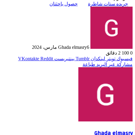
جريده ستات شاطرة
حصول باحثتان
6 مارس، 2024
Ghada elmasry
0
100
2 دقائق
فيسبوك
تويتر
لينكدإن
بينتيريست
مشاركة عبر البريد
طباعة
Ghada elmasry