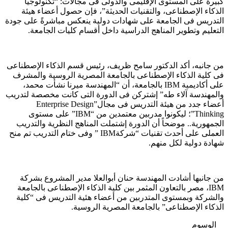
كبيرة على المستوى الإقليمى والدولى فى مجالات: “تكنولوجيا
الذكاء الإصطناعى، والتقنيات الحديثة”، فإن حصول أعضاء هيئة
التدريس فى الجامعة على شهادات دولية ينعكس مباشرةً على جودة
التعليم وتطوير المناهج الدراسية داخل أقسام كليات الجامعة.
من جانبه، أكد الدكتور سامح ظريف، رئيس قسم الذكاء الإصطناعى
فى كلية الذكاء الإصطناعى بالجامعة المصرية الروسية والمشرف
على أكاديمية IBM بالجامعة، أن “المهندسة ميرنا نشأت محمد،
والمهندسة آلاء طه” إشتركن فى الدورة التى كانت مخصصة لتدريب
أعضاء جدد من هيئة التدريس فى مجال”Enterprise Design
Thinking”؛ ليكونوا مدربين معتمدين من “IBM” على مستوى
الجمهورية.. موضحاً أن الدورة إشتملت المناهج النظرية والتدريب
العملى على أحدث تقنيات “شركةIBM ” وفى ختام التدريب تم منح
شهادة دولية لكل منهم.
من جانبها أشادت المهندسة حنان أبوالعلا مدير المشروع بشركة
IBM، مصر بالتعاون المثمر بين كلية الذكاء الإصطناعى بالجامعة
والشركة وبمستوى المتدربين من أعضاء هئية التدريس فى “كلية
الذكاء الإصطناعى” بالجامعة المصرية الروسية.
الوسوم