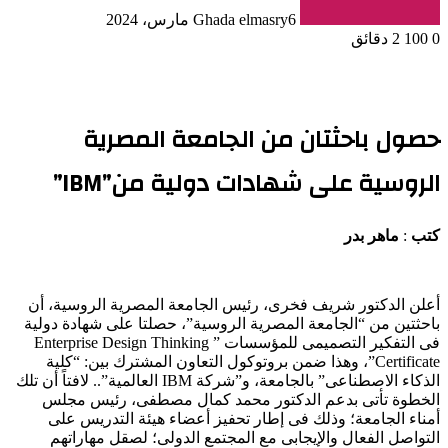
6 مارس، 2024
Ghada elmasry
0
100
2 دقائق
حصول باحثتان من الجامعة المصرية
الروسية على شهادات دولية من”IBM”
كتب
:
ماهر بدر
أعلن الدكتور شريف فخرى، رئيس الجامعة المصرية الروسية، أن
باحثتين من “الجامعة المصرية الروسية”، حصلتا على شهادة دولية
فى التفكير التصميمى للمؤسسات ” Enterprise Design Thinking
Certificate”، وهذا ضمن بروتوكول التعاون المشترك بين: “كلية
الذكاء الاصطناعى” بالجامعة، و”شركة IBM العالمية”.. لافتاً أن تلك
الخطوة تأتى بدعم الدكتور محمد كمال مصطفى، رئيس مجلس
أمناء الجامعة؛ وذلك فى إطار تحفيز أعضاء هيئة التدريس على
التواصل الفعال والإيجابى مع المجتمع الدولى؛ لصقل مهاراتهم