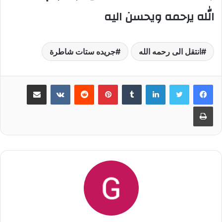
الله يرحمه ويحسن اليه
انتقل الى رحمه الله
جريده ستات شاطرة
لينكدإن
‏Tumblr
بينتيريست
‏Reddit
‏VKontakte
مشاركة عبر البريد
طباعة