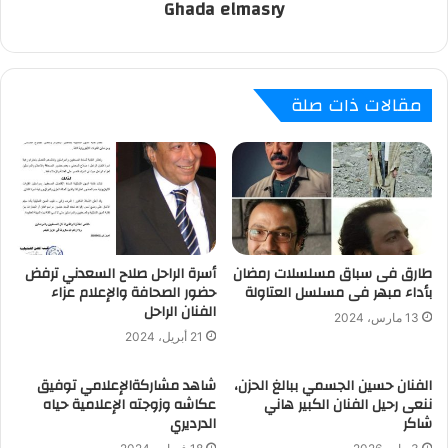
Ghada elmasry
مقالات ذات صلة
طارق فى سباق مسلسلات رمضان
أسرة الراحل صلاح السعدني ترفض
بأداء مبهر فى مسلسل العتاولة
حضور الصحافة والإعلام عزاء
الفنان الراحل
13 مارس، 2024
21 أبريل، 2024
الفنان حسين الجسمي ‏ببالغ الحزن،
شاهد مشاركةالإعلامي توفيق
ننعى رحيل الفنان الكبير هاني
عكاشه وزوجته الإعلامية حياه
شاكر
الدرديري