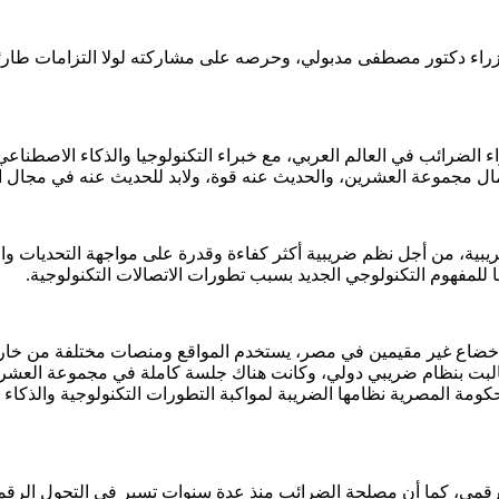
وزراء دكتور مصطفى مدبولي، وحرصه على مشاركته لولا التزامات طارئة
 الضرائب في العالم العربي، مع خبراء التكنولوجيا والذكاء الاصطناعي،
ال مجموعة العشرين، والحديث عنه قوة، ولابد للحديث عنه في مجال ال
يبية، من أجل نظم ضريبية أكثر كفاءة وقدرة على مواجهة التحديات وال
 للمفهوم التكنولوجي الجديد بسبب تطورات الاتصالات التكنولوجية.
 لإخضاع غير مقيمين في مصر، يستخدم المواقع ومنصات مختلفة من خار
طالبت بنظام ضريبي دولي، وكانت هناك جلسة كاملة في مجموعة العشرين
ومة المصرية نظامها الضريبة لمواكبة التطورات التكنولوجية والذكاء
رقمي، كما أن مصلحة الضرائب منذ عدة سنوات تسير في التحول الرقمي ل