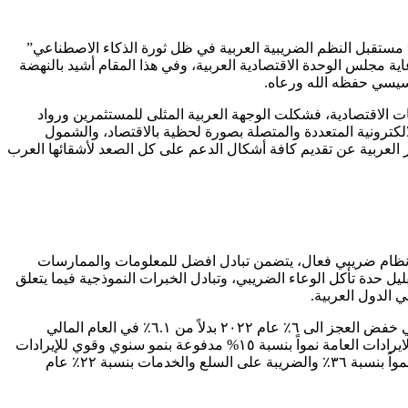
 ” مستقبل النظم الضريبية العربية في ظل ثورة الذكاء الاصطناعي”
 مجلس الوحدة الاقتصادية العربية، وفي هذا المقام أشيد بالنهضة
لسيسي حفظه الله ورعاه.
ت الاقتصادية، فشكلت الوجهة العربية المثلى للمستثمرين ورواد
لالكترونية المتعددة والمتصلة بصورة لحظية بالاقتصاد، والشمول
 العربية عن تقديم كافة أشكال الدعم على كل الصعد لأشقائها العرب
ق نظام ضريبي فعال، يتضمن تبادل افضل للمعلومات والممارسات
يل حدة تأكل الوعاء الضريبي، وتبادل الخبرات النموذجية فيما يتعلق
 الدول العربية.
ورغم شدة التحديات الراهنة الا ان مؤشرات الأداء المالي المحققة فعليا خلال عام ٢٠٢٢/٢٠٢٣ جاءت جيدة في مصر محققه نجاحاً ملموساً في خفض العجز الى ٦٪ عام ٢٠٢٢ بدلاً من ٦.١٪ في العام المالي
٢٠٢١على ضوء الأسعار العالمية غير المواتية التي انعكست على ارتفاع أسعار معظم السلع الاستراتيجية الأكثر احتياجاً حول العالم، وشهدت الايرادات العامة نمواً بنسبة ١٥% مدفوعة بنمو سنوي وقوي للإيرادات
الضريبية بنحو ٢٧٪ بعد تطوير وميكنة المنظومة الضريبية، وخضوع التجارة الالكترونية للأنظمة الضريبية، وشهدت أيضاً حصيلة ضرائب الدخل نمواً بنسبة ٣٦٪ والضريبة على السلع والخدمات بنسبة ٢٢٪ عام