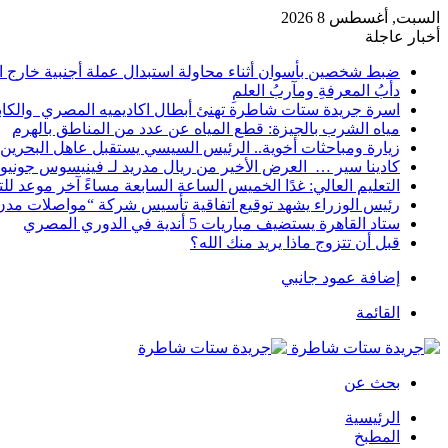
السبت, أغسطس 8 2026
أخبار عاجلة
ضبط شخصين بأسوان أثناء محاولة استبدال عملة أجنبية خارج ا
دأبُ المعرفةِ ومآربُ العلمِ
اسرة جريدة ستات شاطرة تهنئ أبطال اكاديميه المصري والكا
مياه الشرب بالجيزة: قطع المياه عن عدد من المناطق بالهرم
زيارة ومباحثات أخوية.. الرئيس السيسي يستقبل عاهل البحرين 
كادينا سير … العرض الأخير من ريال مدريد لـ فينيسوس جونيو
التعليم العالي: غدًا الخميس الساعة السابعة مساءً آخر موعد ل
رئيس الوزراء يشهد توقيع اتفاقية تأسيس شركة “مواصلات مدن 
ستاد القاهرة يستضيف مباريات 5 أندية في الدوري المصري
قبل أن تتزوج ماذا يريد منك الله؟
إضافة عمود جانبي
القائمة
بحث عن
الرئيسية
المطبخ