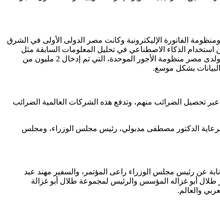
ومنظومة الفاتورة الإليكترونية وكانت مصر الدولى الأولى في الشرق
كن استخدام الذكاء الاصطناعي في تحليل المعلومات السابقة مثل
مليار فاتورة اليكترونية والإيصالات الإليكترونية، إذ تعد يوميا 1.4 مليون فاتورة، كما ربطت الجمارك، لإيجاد قواعد بيانات لمعرفة حركة السلع، ولدى مصر منظومة الأجور الموحدة، التي تم إدخال 2 مليون من
البيانات بشكل موسع.
ليارات، عبر تحصيل الضرائب منهم، وتدفع هذه الشركات العالمية الضرائب
ي” برعاية الدكتور مصطفى مدبولي، رئيس مجلس الوزراء، ومجلس
إنابة عن رئيس مجلس الوزراء راعى المؤتمر، والسفير مهند عبد
ور طلال أبو غزاله المؤسس والرئيس لمجموعة طلال أبو غزالة
ربي والعالم.