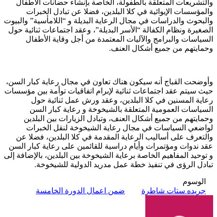
والتشريعات المتعلقة بالطفولة، الخاصة بإنشاء حضانات الأطفال
والمؤسسات الإيوائية في كلا البلدين، فضلا عن تبادل الخبرات
والبحوث والدراسات في مجال الرعاية البديلة و “اللامأسية” والبيوت
الصغيرة ونظام الكفالة “الأسر البديلة”، وعقد اجتماعات ثنائية حول
السياسات والبرامج والآليات المعتمدة من أجل وقاية الأطفال
وحمايتهم من جميع أشكال العنف.
وأوضحت القباج أنه سيكون هناك تعاون في مجال رعاية كبار السن،
حيث سيتم عقد اجتماعات ثنائية لإبرام اتفاقيات توأمة بين مؤسسات
رعاية المسنين في كلا البلدين، وعقد ورش عمل ثنائية حول
السياسات العمومية المتعلقة بالشيخوخة و رعاية كبار السن
وحمايتهم من جميع أشكال العنف، وتبادل الزيارات بين البلدين
لواضعي السياسات في مجال رعاية الشيخوخة لنقل الخبرات
والتعرف على أساليب الرعاية المقدمة في كلا البلدين، فضلا عن
عقد ندوات ومؤتمرات وأيام دراسية للقائمين على رعاية كبار السن
و توحيد المفاهيم الخاصة برعاية الشيخوخة بين البلدين، بالإضافة إلى
تبادل الرؤى في تنفيذ خطة عمل مدريد الدولية للشيخوخة.
الوسوم
جريده ستات شاطرة
ضمن اعمال الدورة الخامسة