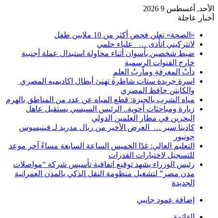
الأحد, أغسطس 9 2026
أخبار عاجلة
«الصحة» تعلن فحص أكثر من 10 ملايين طفل
لاتتركيني اتأذى … علياء حلمي
ضبط شخصين بأسوان أثناء محاولة استبدال عملة أجنبية
خارج القنوات الرسمية
دأبُ المعرفةِ ومآربُ العلمِ
اسرة جريدة ستات شاطرة تهنئ أبطال اكاديميه المصري
والكابتن حافظ المصري
مياه الشرب بالجيزة: قطع المياه عن عدد من المناطق بالهرم
زيارة ومباحثات أخوية.. الرئيس السيسي يستقبل عاهل
البحرين في مطار العلمين الدولي
كادينا سير … العرض الأخير من ريال مدريد لـ فينيسوس
جونيور
التعليم العالي: غدًا الخميس الساعة السابعة مساءً آخر موعد
للتسجيل لاختبارات القدرات
رئيس الوزراء يشهد توقيع اتفاقية تأسيس شركة “مواصلات
مدن مصر” لتشغيل منظومة النقل الذكي بالمدن العمرانية
الجديدة
إضافة عمود جانبي
القائمة