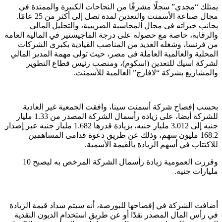
يمتلك “مجدي” سجلًا مشرفًا من النجاحات الكبيرة والممتدة في
مجال صناعة الأسمنت والتعدين لمدة تصل إلى أكثر من 25 عامًا.
بجانب خبراته فى مجال المحاسبة الضريبية، والتحليل المالي
والرقابة، خاصة مع حصوله على درجة الماجيستير في المالية العامة
من فرنسا، وشغله العديد من المناصب القيادية بكبرى الشركات
المحلية والعالمية العاملة فى مصر، حيث تولى مهمة المدير المالي
لشركة اسيك للتعدين (اسكوم)، ومنصب رئيس قطاع التطوير
والمشاريع بشركة “لافارج” العالمية للأسمنت.
بحسب إفصاح شركة أسمنت سينا، وافقت الجمعية غير العادية
للشركة أيضا، على زيادة رأسمال الشركة المصدر من 1.33 مليار
جنيه إلى 3.012 مليار جنيه، بزيادة قدرها 1.682 مليار جنيه عبر إصدار
168.2 مليون سهم، وذلك عن طريق دعوة قدامى المساهمين
للاكتتاب في أسهم الزيادة بالقيمة الأسمية.
وقررت العمومية زيادة رأسمال الشركة المرخص به ليصبح 10
مليارات جنيه.
أضافت الشركة في إفصاحها للبورصة، أنه سيتم سداد قيمة الزيادة
في رأس المال المصدر نقدًا أو عن طريق استخدام الديون النقدية