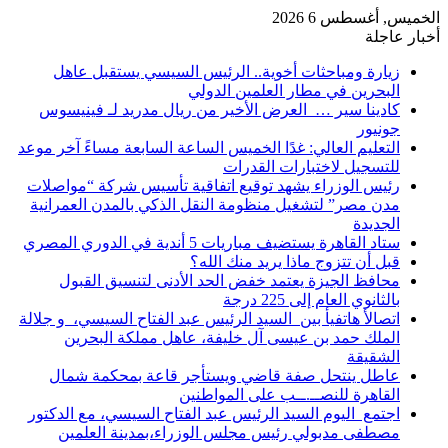
الخميس, أغسطس 6 2026
أخبار عاجلة
زيارة ومباحثات أخوية.. الرئيس السيسي يستقبل عاهل
البحرين في مطار العلمين الدولي
كادينا سير … العرض الأخير من ريال مدريد لـ فينيسوس
جونيور
التعليم العالي: غدًا الخميس الساعة السابعة مساءً آخر موعد
للتسجيل لاختبارات القدرات
رئيس الوزراء يشهد توقيع اتفاقية تأسيس شركة “مواصلات
مدن مصر” لتشغيل منظومة النقل الذكي بالمدن العمرانية
الجديدة
ستاد القاهرة يستضيف مباريات 5 أندية في الدوري المصري
قبل أن تتزوج ماذا يريد منك الله؟
محافظ الجيزة يعتمد خفض الحد الأدنى لتنسيق القبول
بالثانوي العام إلى 225 درجة
اتصالأ هاتفيأ بين السيد الرئيس عبد الفتاح السيسي، و جلالة
الملك حمد بن عيسى آل خليفة، عاهل مملكة البحرين
الشقيقة
عاطل ينتحل صفة قاضي ويستأجر قاعة بمحكمة شمال
القاهرة للنصــ.ــب على المواطنين
اجتمع اليوم السيد الرئيس عبد الفتاح السيسي، مع الدكتور
مصطفى مدبولي رئيس مجلس الوزراء،بمدينة العلمين