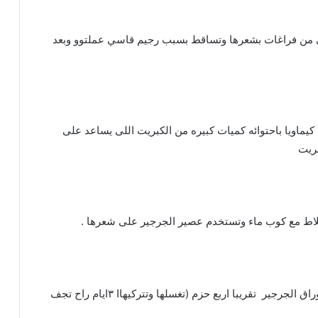
ي من فراغات بشعرها وتساقط بسبب رجيم قاسي عملتوو وبعد
يماويا باحتوائه كميات كبيره من الكبريت اللى يساعد على
بريت
اط مع كوب ماء وتستخدم عصير الجرجير على شعرها .
أما طريقتي المجربة اللى قلتلها عليها هي انها تجفف اوراق الجرجير تقريبا اربع حزم (تغسلها وتتركيهاا ٣ايام راح تجف