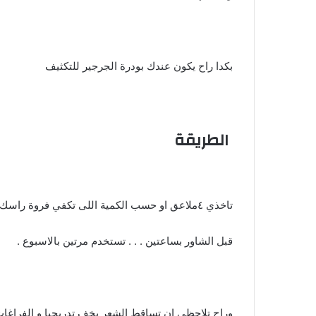
بكدا راح يكون عندك بودرة الجرجير للتكثيف
الطريقة
تاخذي ٤ملاعق او حسب الكمية اللى تكفي فروة راسك وتعجنيها بمغلي البصل والثوم وتستخدميها
قبل الشاور بساعتين . . . تستخدم مرتين بالاسبوع .
وراح تلاحظي ان تساقط الشعر يخف تدريجيا و الفراغ