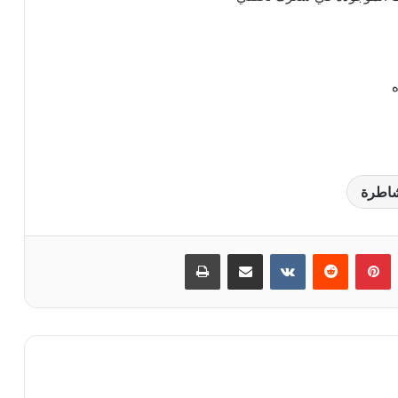
ه
شاطرة
‏Tumblr
بينتيريست
‏Reddit
‏VKontakte
مشاركة عبر البريد
طباعة