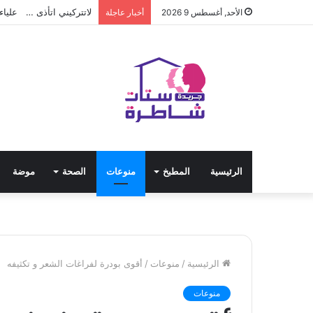
لاتتركيني اتأذى … عليا
الأحد, أغسطس 9 2026
أخبار عاجلة
الرئيسية
المطبخ
منوعات
الصحة
موضة
الرئيسية
/
منوعات
/
أقوى بودرة لفراغات الشعر و تكثيفه
منوعات