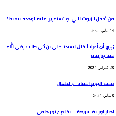
من أجمل الزيوت اللي لو تستمرين عليه لوحده بيفيدك
14 مايو، 2024
ﺭُﻭِﻱَ ﺃﻥ ﺃﻋﺮﺍﺑﻴﺎً ﻗﺎﻝ لسيدنا علي بن أبي طالب رضي الله
عنه وأرضاه
28 فبراير، 2024
قصة اليوم الفتاة_والخلخال
8 يناير، 2024
اخبار اوربية سريعة .. بقلم / نور حلمى