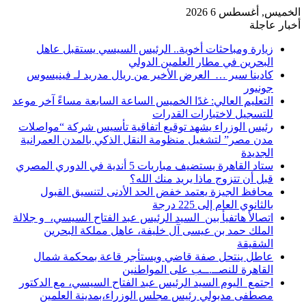
الخميس, أغسطس 6 2026
أخبار عاجلة
زيارة ومباحثات أخوية.. الرئيس السيسي يستقبل عاهل
البحرين في مطار العلمين الدولي
كادينا سير … العرض الأخير من ريال مدريد لـ فينيسوس
جونيور
التعليم العالي: غدًا الخميس الساعة السابعة مساءً آخر موعد
للتسجيل لاختبارات القدرات
رئيس الوزراء يشهد توقيع اتفاقية تأسيس شركة “مواصلات
مدن مصر” لتشغيل منظومة النقل الذكي بالمدن العمرانية
الجديدة
ستاد القاهرة يستضيف مباريات 5 أندية في الدوري المصري
قبل أن تتزوج ماذا يريد منك الله؟
محافظ الجيزة يعتمد خفض الحد الأدنى لتنسيق القبول
بالثانوي العام إلى 225 درجة
اتصالأ هاتفيأ بين السيد الرئيس عبد الفتاح السيسي، و جلالة
الملك حمد بن عيسى آل خليفة، عاهل مملكة البحرين
الشقيقة
عاطل ينتحل صفة قاضي ويستأجر قاعة بمحكمة شمال
القاهرة للنصــ.ــب على المواطنين
اجتمع اليوم السيد الرئيس عبد الفتاح السيسي، مع الدكتور
مصطفى مدبولي رئيس مجلس الوزراء،بمدينة العلمين