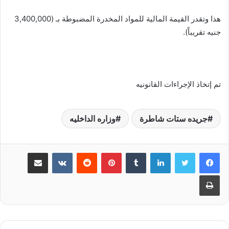
هذا وتقدر القيمة المالية للمواد المخدرة المضبوطة بـ (3,400,000
جنيه تقريباً).
تم إتخاذ الإجراءات القانونيه
جريده ستات شاطرة
وزاره الداخليه
لينكدإن
‏Tumblr
بينتيريست
‏Reddit
‏VKontakte
مشاركة عبر البريد
طباعة