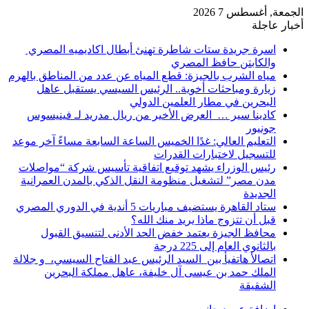
الجمعة, أغسطس 7 2026
أخبار عاجلة
اسرة جريدة ستات شاطرة تهنئ أبطال اكاديميه المصري
والكابتن حافظ المصري
مياه الشرب بالجيزة: قطع المياه عن عدد من المناطق بالهرم
زيارة ومباحثات أخوية.. الرئيس السيسي يستقبل عاهل
البحرين في مطار العلمين الدولي
كادينا سير … العرض الأخير من ريال مدريد لـ فينيسوس
جونيور
التعليم العالي: غدًا الخميس الساعة السابعة مساءً آخر موعد
للتسجيل لاختبارات القدرات
رئيس الوزراء يشهد توقيع اتفاقية تأسيس شركة “مواصلات
مدن مصر” لتشغيل منظومة النقل الذكي بالمدن العمرانية
الجديدة
ستاد القاهرة يستضيف مباريات 5 أندية في الدوري المصري
قبل أن تتزوج ماذا يريد منك الله؟
محافظ الجيزة يعتمد خفض الحد الأدنى لتنسيق القبول
بالثانوي العام إلى 225 درجة
اتصالأ هاتفيأ بين السيد الرئيس عبد الفتاح السيسي، و جلالة
الملك حمد بن عيسى آل خليفة، عاهل مملكة البحرين
الشقيقة