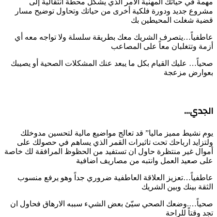
مهمة في حياتك المهنية الامر الذي يشكل محطة انتقالية إلى
مشروع جديد ودورة فلكية أخرى من حياتك وتحاول توضيح مسار
قضية شغلت المحيطين بك
عاطفياً…يتصرف الشريك معك بطريقة سلسلة ولا تواجه معه أي
أزمة وتتغلبان معاً على المصاعب
صحياً… عليك القيام بكل ما يبعد عنك المشكلات الصحية أو يصيبك
بعوارض مزعجة
الجدي…
يوم نشيط مميز ماليا” قد تعالج مواضيع مالية لتحسين مدوخلك
ولتزايد ارباحك تحت تاثيرات القمر الذي يساهم في حصولك على
أموال غير منتظرة حاول ان تستفيد من الحظوظ المرافقة لك خاصة
على صعيد العمل وانتبه من مصاريف اضافية
عاطفياً…تعزيز العلاقة العاطفية ضروري جداً وهو يرفع منسوب
الثقة بينك وبين الشريك
صحياً….وضعك الصحي سيّئ بعض الشيء سببه الارهاق فحاول ان
تجد وقتاً للراحة