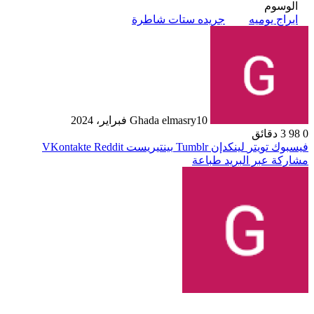
الوسوم
ابراج يوميه
جريده ستات شاطرة
10 فبراير، 2024
Ghada elmasry
0
98
3 دقائق
فيسبوك
تويتر
لينكدإن
بينتيريست
مشاركة عبر البريد
طباعة