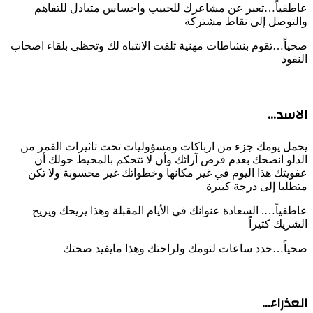
عاطفياً…تعبر عن مشاعرك للحبيب واحساس متبادل للتفاهم
والتوصل إلى نقاط مشتركة
صحياً…تقوم بنشاطات مهنية تلفت الانتباه لك وتحظى بلقاء اصحاب
النفوذ
الاسد…
يحمل يومك جزء من ارباكات ومسؤوليات تحت تاثيرات القمر من
الدلو انصحك بعدم فرض آرائك وأن لا تتحكم بالمحيط حولك أن
عفويتك هذا اليوم في غير مكانها وخطواتك غير محسوبة ولا تكن
متطلبا إلى درجة كبيرة
عاطفياً…. السعادة عنوانك في الأيام المقبلة وهذا يريحك ويريح
الشريك كثيراً
صحياً…حدد ساعات لنومك ولراحتك وهذا مايفيد صحتك
العذراء…