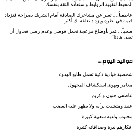
المحيط لتقوية الروابط واستعادة الثقة بنفسك
عاطفياً…. تعبر عن مشاعرك الصادقة أمام الشريك بصراحة فتزداد
قيمة في نظره ويزداد تعلقه بك أكثر
صحياً….تمر بأوضاع مزعجة تحمل فوضى وعدم رضى فحاول أن
تبقى هادئا”
مواليد اليوم….
شخصية قيادية ذكية تحمل طابع الهدوء
مغامر ويهوى استكشاف المجهول
عاطفي حنون و كريم
عنيد ومتشبث برأيه ولا يظهر عليه الغضب
محبوب ولديه شعبية كبيرة
افكارهم نيرة وصداقاته كثيرة