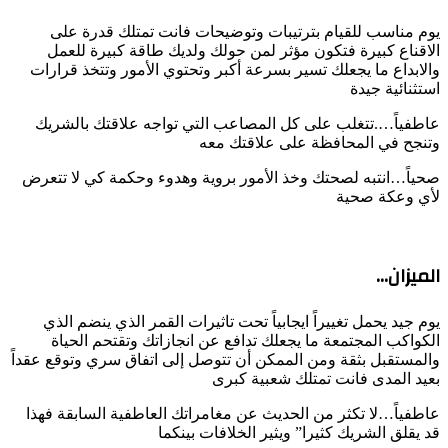
يوم مناسب للقيام بترتيبات وتوضيحات فانت تمتلك قدرة على
الاقناع كبيرة فتكون مؤثر لمن حولك ولديك طاقة كبيرة للعمل
والابداع ما يجعلك تسير بسرعة أكبر وتحتوي الأمور وتتخذ قرارات
استثنائية جيدة
عاطفياً….تتغلب على كل المصاعب التي تواجه علاقتك بالشريك
وتنجح في المحافظة على علاقتك معه
صحياً…انتبه لصحتك وخذ الأمور بروية وهدوء وحكمة كي لا تتعرض
لأي وعكة صحية
الميزان…
يوم جيد يحمل تغييراً ايجابياً تحت تاثيرات القمر الذي ينضم الذي
الكواكب المجتمعة ما يجعلك تدافع عن انجازاتك وتقتحم الحياة
والمستقبل بثقة ومن الممكن أن تتوصل إلى اتفاق سري وتوقع عقداً
بعيد المدى فانت تمتلك شعبية كبرى
عاطفياً…لا تكثر من الحديث عن مغامراتك العاطفية السابقة فهذا
قد يقلق الشريك كثيرا” ويثير الخلافات بينكما