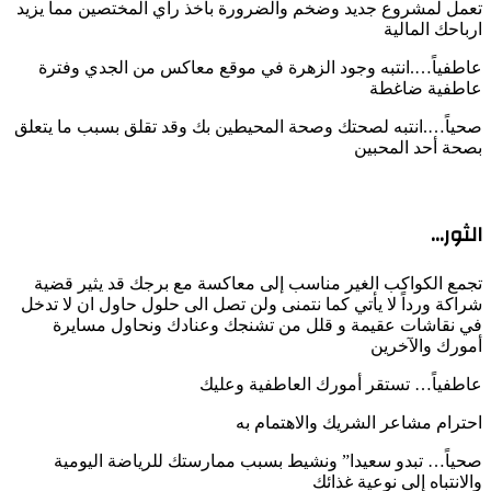
تعمل لمشروع جديد وضخم والضرورة بأخذ راي المختصين مما يزيد
ارباحك المالية
عاطفياً….انتبه وجود الزهرة في موقع معاكس من الجدي وفترة
عاطفية ضاغطة
صحياً….انتبه لصحتك وصحة المحيطين بك وقد تقلق بسبب ما يتعلق
بصحة أحد المحبين
الثور…
تجمع الكواكب الغير مناسب إلى معاكسة مع برجك قد يثير قضية
شراكة ورداً لا يأتي كما نتمنى ولن تصل الى حلول حاول ان لا تدخل
في نقاشات عقيمة و قلل من تشنجك وعنادك ونحاول مسايرة
أمورك والآخرين
عاطفياً… تستقر أمورك العاطفية وعليك
احترام مشاعر الشريك والاهتمام به
صحياً… تبدو سعيدا” ونشيط بسبب ممارستك للرياضة اليومية
والانتباه إلى نوعية غذائك