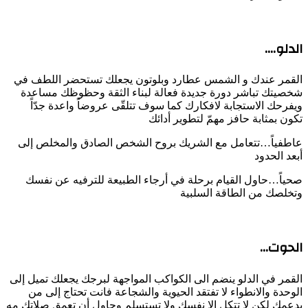
الدلو….
القمر عندك و الشمس عطارد وبلوتون يجعلك تستحضر اللطف في
شخصيتك تباشر دورة جديدة فعالة لبناء الثقة وحظوظك مساعدة
ويفرحك الاستجابة لافكارك كما سوف تتلقّى عروضاً واعدة جدّاً
تكون بمثابة حافز مهمّ لتطوير أدائك
عاطفياً…تتعامل مع الشريك بروح الشخص الصادق والمخلص إلى
أبعد الحدود
صحياً…حاول القيام برحلة في أرجاء الطبيعة للترفيه عن نفسك
وتخلصك من الطاقة السلبية
الحوت…
القمر في الدلو ينضم الى الكواكب المواجهة لبرجك يجعلك تميل إلى
الوحدة والانطواء لا تفتقد الحيوية والشجاعة فانت تحتاج إلى من
يدعمك لكن لا تتكل الا نفسك ولا تستسلم وحاول أن تعمق صلاتك مه