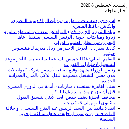
السبت, أغسطس 8 2026
أخبار عاجلة
اسرة جريدة ستات شاطرة تهنئ أبطال اكاديميه المصري
والكابتن حافظ المصري
مياه الشرب بالجيزة: قطع المياه عن عدد من المناطق بالهرم
زيارة ومباحثات أخوية.. الرئيس السيسي يستقبل عاهل
البحرين في مطار العلمين الدولي
كادينا سير … العرض الأخير من ريال مدريد لـ فينيسوس
جونيور
التعليم العالي: غدًا الخميس الساعة السابعة مساءً آخر موعد
للتسجيل لاختبارات القدرات
رئيس الوزراء يشهد توقيع اتفاقية تأسيس شركة “مواصلات
مدن مصر” لتشغيل منظومة النقل الذكي بالمدن العمرانية
الجديدة
ستاد القاهرة يستضيف مباريات 5 أندية في الدوري المصري
قبل أن تتزوج ماذا يريد منك الله؟
محافظ الجيزة يعتمد خفض الحد الأدنى لتنسيق القبول
بالثانوي العام إلى 225 درجة
اتصالأ هاتفيأ بين السيد الرئيس عبد الفتاح السيسي، و جلالة
الملك حمد بن عيسى آل خليفة، عاهل مملكة البحرين
الشقيقة