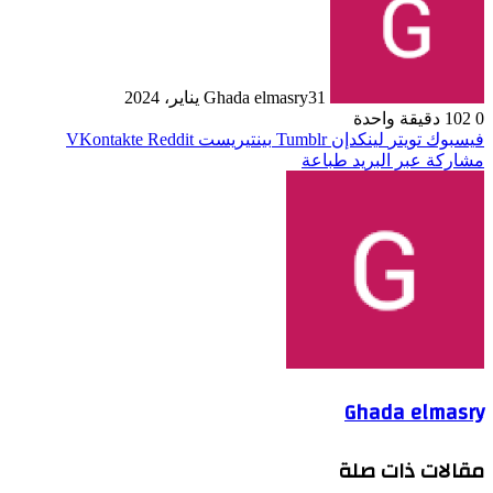
31 يناير، 2024
Ghada elmasry
0
102
دقيقة واحدة
فيسبوك
تويتر
لينكدإن
بينتيريست
مشاركة عبر البريد
طباعة
Ghada elmasry
مقالات ذات صلة