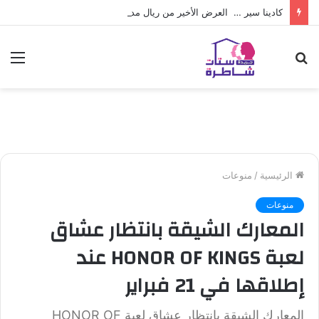
كادينا سير … العرض الأخير من ريال مدريد لـ فينيسوس جونيور
بحث
الق
عن
الرئيسية
/
منوعات
منوعات
المعارك الشيقة بانتظار عشاق
لعبة HONOR OF KINGS عند
إطلاقها في 21 فبراير
المعارك الشيقة بانتظار عشاق لعبة HONOR OF