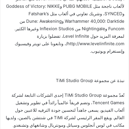
لألعاب ناجحة مثل PUBG MOBILE وGoddess of Victory: NIKKE
وSYNCED، وشريك تعاوني في ألعاب مثل Fatshark’s
Warhammer 40,000: Darktide وDune: Awakening من
Funcom وNightingale من Inflexion Studios وغيرها الكثير.
لمعرفة المزيد حول Level Infinite، تفضلوا بزيارة
http://www.levelinfinite.com/، وتابعونا على تويتر وفيسبوك
وإنستغرام ويوتيوب.
نبذة عن مجموعة TiMi Studio Group
تُعدّ مجموعة TiMi Studio Group إحدى الشركات التابعة لشركة
Tencent Games، وتضم فريقاً عالمياً رائداً في تطوير وتشغيل
ألعاب الفيديو، يسعى جاهداً لتحسين جودة الترفيه للاعبين حول
العالم. ويقع المقر الرئيسي لشركة TiMi في شنتشن بالصين، ولديها
مكاتب في لوس أنجلوس وسياتل ومونتريال وشانغهاي وتشنغدو.