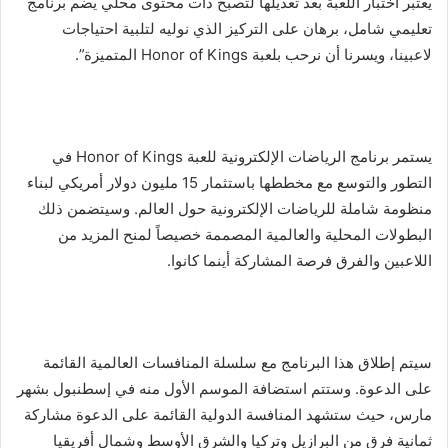
يعتبر اختبار اللعبة بعد تعديلها لتصبح ذات محتوى محلي يضم برنامج
تعليمي شامل، برهان على التركيز الذي نوليه لتلبية احتياجات
لاعبينا، ويسرنا أن نرحب بلعبة Honor of Kings المتميزة”.
يستمر برنامج الرياضات الإلكترونية للعبة Honor of Kings في
التطور والتوسع مع مخططها باستثمار 15 مليون دولار أمريكي لبناء
منظومة شاملة للرياضات الإلكترونية حول العالم. وسيتضمن ذلك
البطولات المحلية والعالمية المصممة خصيصاً لمنح المزيد من
اللاعبين والفرق فرصة المشاركة أينما كانوا.
سيتم إطلاق هذا البرنامج مع سلسلة المنافسات العالمية القائمة
على الدعوة. وستتم استضافة الموسم الأول منه في إسطنبول بشهر
مارس، حيث ستشهد المنافسة الدولية القائمة على الدعوة مشاركة
ثمانية فرق من البرازيل وتركيا والشرق الأوسط وشمال أفريقيا