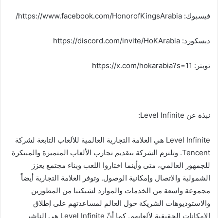
فيسبوك: https://www.facebook.com/HonorofKingsArabia/
ديسكورد: https://discord.com/invite/HoKArabia
تويتر: https://x.com/hokarabia?s=11
نبذة عن Level Infinite:
Level Infinite هي العلامة التجارية العالمية للألعاب التابعة لشركة
Tencent. وتلتزم الشركة بتقديم تجارب الألعاب المتميزة والمبتكرة
للجمهور العالمي، متى وأينما اختاروا اللعب وبناء مجتمع يعزز
الشمولية والاتصال وإمكانية الوصول. وتوفر العلامة التجارية أيضاً
مجموعة واسعة من الخدمات والموارد لشبكتنا من المطورين
والاستوديوهات الشريكة حول العالم لمساعدتهم على إطلاق
الإمكانات الحقيقية لألعابهم. كما أنّ Level Infinite هي الناشر