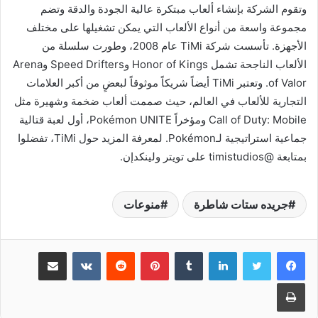
وتقوم الشركة بإنشاء ألعاب مبتكرة عالية الجودة والدقة وتضم
مجموعة واسعة من أنواع الألعاب التي يمكن تشغيلها على مختلف
الأجهزة. تأسست شركة TiMi عام 2008، وطورت سلسلة من
الألعاب الناجحة تشمل Honor of Kings وSpeed Drifters وArena
of Valor. وتعتبر TiMi أيضاً شريكاً موثوقاً لبعضٍ من أكبر العلامات
التجارية للألعاب في العالم، حيث صممت ألعاب ضخمة وشهيرة مثل
Call of Duty: Mobile ومؤخراً Pokémon UNITE، أول لعبة قتالية
جماعية استراتيجية لـPokémon. لمعرفة المزيد حول TiMi، تفضلوا
بمتابعة @timistudios على تويتر ولينكدإن.
جريده ستات شاطرة
منوعات
لينكدإن
‏Tumblr
بينتيريست
‏Reddit
‏VKontakte
مشاركة عبر البريد
طباعة