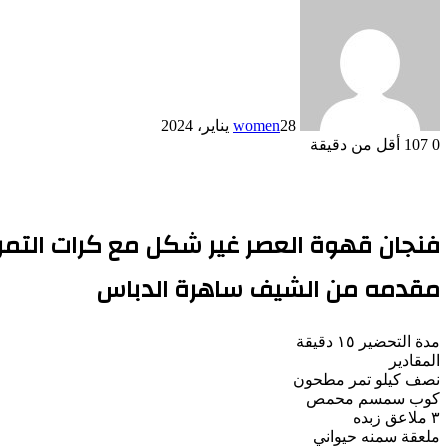
28 يناير، 2024
women
0
107
أقل من دقيقة
فنجان قهوة العصر غير شكل مع كرات التمر
مقدمه من الشيف ساهرة الدباس
مدة التحضير ١٥ دقيقة
المقادير
نصف كيلو تمر مطحون
كوب سمسم محمص
٣ ملاعق زبده
ملعقة سمنه حيواني