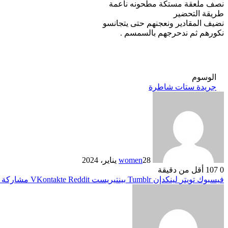
نصف ملعقة مستكة مطحونه ناعمة
طريقة التحضير
نضيف المقادير ونعجنهم حتى يتجانسو
نكورهم ثم ندحرجهم بالسمسم .
الوسوم
جريدة ستات شاطرة
28 يناير، 2024
women
0
107
أقل من دقيقة
فيسبوك
تويتر
لينكدإن
بينتيريست
مشاركة ع