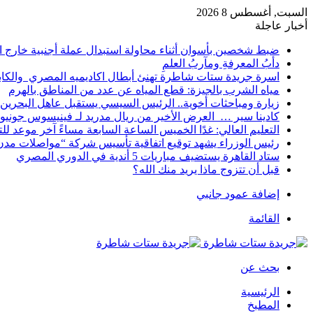
السبت, أغسطس 8 2026
أخبار عاجلة
ضبط شخصين بأسوان أثناء محاولة استبدال عملة أجنبية خارج ا
دأبُ المعرفةِ ومآربُ العلمِ
اسرة جريدة ستات شاطرة تهنئ أبطال اكاديميه المصري والكا
مياه الشرب بالجيزة: قطع المياه عن عدد من المناطق بالهرم
زيارة ومباحثات أخوية.. الرئيس السيسي يستقبل عاهل البحرين 
كادينا سير … العرض الأخير من ريال مدريد لـ فينيسوس جونيو
التعليم العالي: غدًا الخميس الساعة السابعة مساءً آخر موعد ل
رئيس الوزراء يشهد توقيع اتفاقية تأسيس شركة “مواصلات مدن 
ستاد القاهرة يستضيف مباريات 5 أندية في الدوري المصري
قبل أن تتزوج ماذا يريد منك الله؟
إضافة عمود جانبي
القائمة
بحث عن
الرئيسية
المطبخ